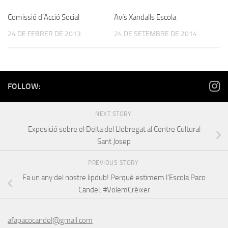
Comissió d’Acció Social
Avís Xandalls Escola
24 DE FEBRER DE 2013
24 DE SETEMBRE DE 2014
FOLLOW:
NEXT STORY
Exposició sobre el Delta del Llobregat al Centre Cultural
Sant Josep
PREVIOUS STORY
Fa un any del nostre lipdub! Perquè estimem l’Escola Paco
Candel. #VolemCréixer
afapacocandel@gmail.com