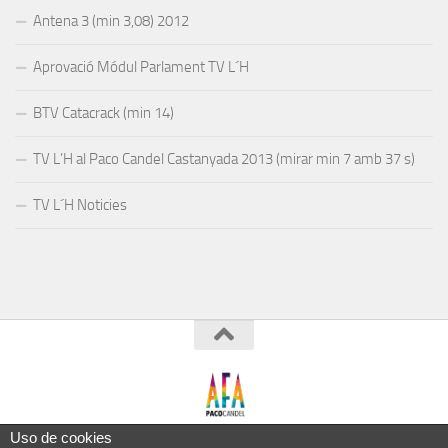
Antena 3 (min 3,08) 2012
Aprovació Módul Parlament TV L´H
BTV Catacrack (min 14)
TV L’H al Paco Candel Castanyada 2013 (mirar min 7 amb 37 s)
TV L´H Noticies
Esta página utiliza cookies y otras
Uso de cookies