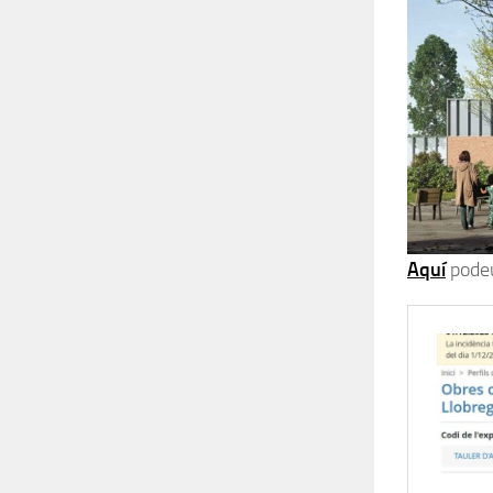
Aquí
podeu