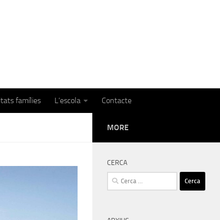
itats famílies
L’escola
Contacte
MORE
CERCA
Cerca: