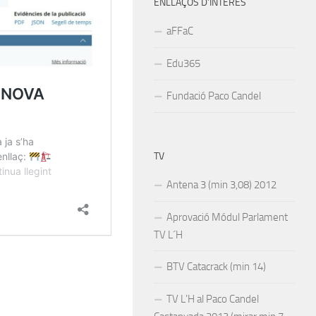
ENLLAÇOS D’INTERÉS
aFFaC
Edu365
Fundació Paco Candel
TV
Antena 3 (min 3,08) 2012
Aprovació Módul Parlament
TV L´H
BTV Catacrack (min 14)
TV L’H al Paco Candel