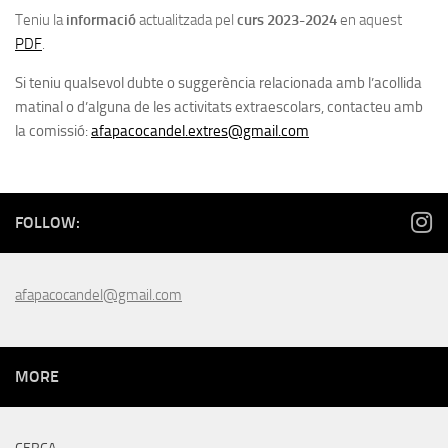
Teniu la
informació
actualitzada pel
curs 2023-2024
en aquest
PDF
.
Si teniu qualsevol dubte o suggerència relacionada amb l’acollida
matinal o d’alguna de les activitats extraescolars, contacteu amb
la comissió:
afapacocandel.extres@gmail.com
FOLLOW:
afapacocandel@gmail.com
MORE