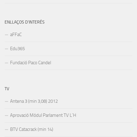
ENLLAÇOS D’INTERÉS
aFFaC
Edu365
Fundació Paco Candel
TV
Antena 3 (min 3,08) 2012
Aprovació Módul Parlament TV L´H
BTV Catacrack (min 14)