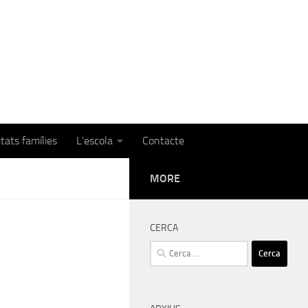
itats famílies
L’escola
Contacte
MORE
CERCA
Cerca: