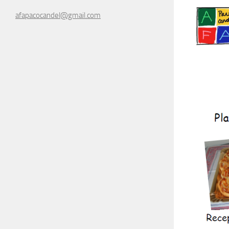
afapacocandel@gmail.com