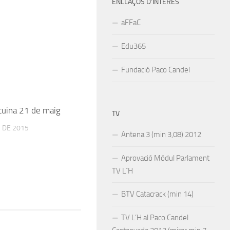
ENLLAÇOS D’INTERÉS
aFFaC
Edu365
Fundació Paco Candel
 cuina 21 de maig
TV
 DE 2015
Antena 3 (min 3,08) 2012
Aprovació Módul Parlament
TV L´H
BTV Catacrack (min 14)
TV L’H al Paco Candel