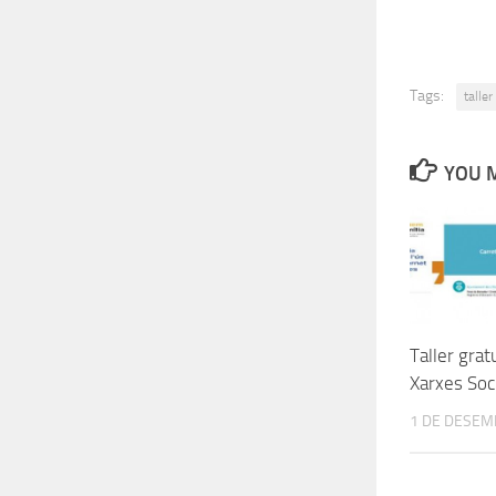
Tags:
taller
YOU M
Taller gratu
Xarxes Soc
1 DE DESEM