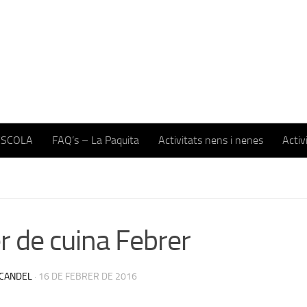
ESCOLA
FAQ’s – La Paquita
Activitats nens i nenes
Activ
er de cuina Febrer
CANDEL
·
16 DE FEBRER DE 2016