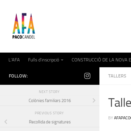
Skip to content
AFA Paco Candel
L’AFA
Fulls d’inscripció
CONSTRUCCIÓ DE LA NOVA 
FOLLOW:
TALLERS
NEXT STORY
Tall
Colònies familiars 2016
PREVIOUS STORY
BY
AFAPACO
Recollida de signatures