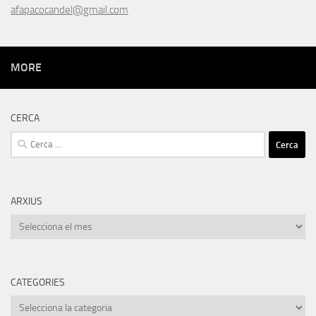
afapacocandel@gmail.com
MORE
CERCA
Cerca:
ARXIUS
Arxius
CATEGORIES
Categories