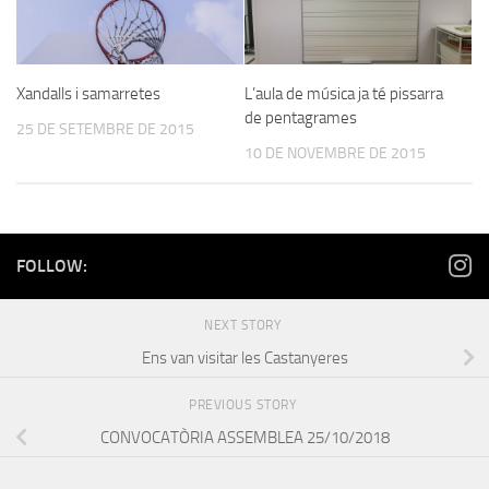
Xandalls i samarretes
L’aula de música ja té pissarra
de pentagrames
25 DE SETEMBRE DE 2015
10 DE NOVEMBRE DE 2015
FOLLOW:
NEXT STORY
Ens van visitar les Castanyeres
PREVIOUS STORY
CONVOCATÒRIA ASSEMBLEA 25/10/2018