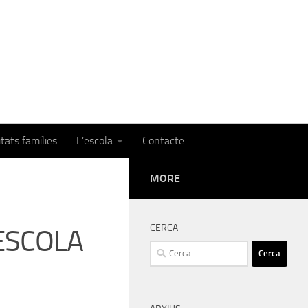
itats famílies
L’escola
Contacte
MORE
CERCA
ESCOLA
Cerca: