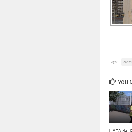
Tags:
const
YOU M
L’AFA del 