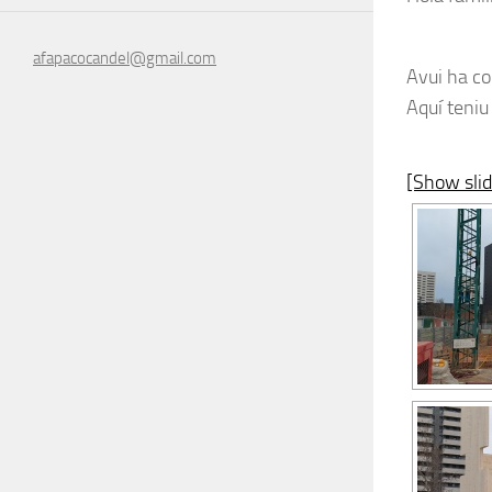
afapacocandel@gmail.com
Avui ha co
Aquí teniu
[Show sli