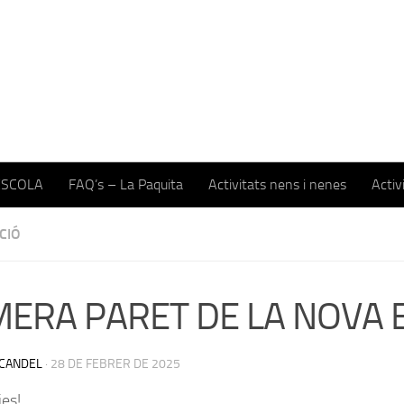
ESCOLA
FAQ’s – La Paquita
Activitats nens i nenes
Activ
CIÓ
MERA PARET DE LA NOVA 
CANDEL
·
28 DE FEBRER DE 2025
ies!