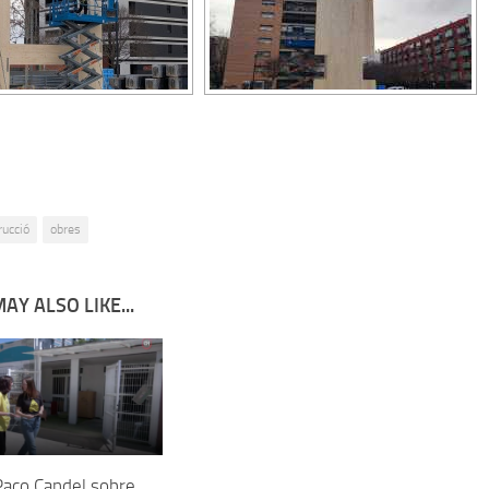
rucció
obres
AY ALSO LIKE...
Paco Candel sobre