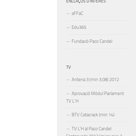
ENLLAÇOS D’INTERÉS
aFFaC
Edu365
Fundació Paco Candel
TV
Antena 3 (min 3,08) 2012
Aprovació Módul Parlament
TV L´H
BTV Catacrack (min 14)
TV L’H al Paco Candel