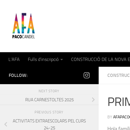
Skip to content
AFA Paco Candel
L’AFA
Fulls d’inscripció
CONSTRUCCIÓ DE LA NOVA 
FOLLOW:
CONSTRUC
NEXT STORY
PRI
RUA CARNESTOLTES 2025
PREVIOUS STORY
BY
AFAPACO
ACTIVITATS EXTRAESCOLARS PEL CURS
24-25
Hola famíl