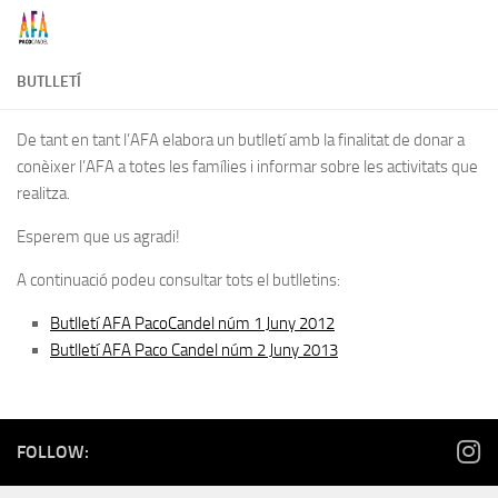
Skip to content
BUTLLETÍ
De tant en tant l’AFA elabora un butlletí amb la finalitat de donar a
conèixer l’AFA a totes les famílies i informar sobre les activitats que
realitza.
Esperem que us agradi!
A continuació podeu consultar tots el butlletins:
Butlletí AFA PacoCandel núm 1 Juny 2012
Butlletí AFA Paco Candel núm 2 Juny 2013
FOLLOW: