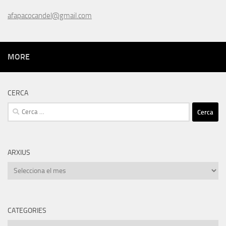
afapacocandel@gmail.com
MORE
CERCA
Cerca:
ARXIUS
Arxius
CATEGORIES
Categories