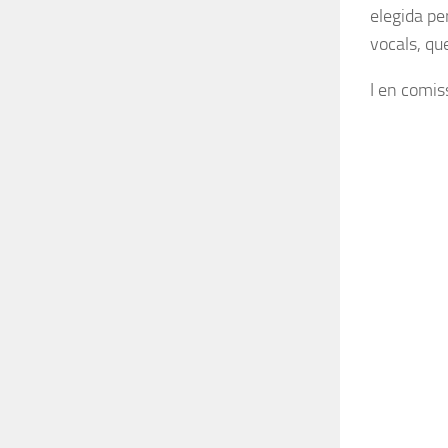
elegida pe
vocals, qu
I en comiss