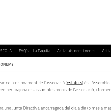
ESCOLA
FAQ’s – La Paquita
Activitats nens i nenes
Activ
IONEM?
sic de funcionament de l’associació (
estatuts
) és l’Assemblea
xen per majoria els assumptes propis de l’associació, i formen
a una Junta Directiva encarregada del dia a dia (o mes a mes)