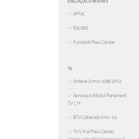
ENLLAÇOS D’INTERÉS
aFFaC
Edu365
Fundació Paco Candel
TV
Antena 3 (min 3,08) 2012
Aprovació Módul Parlament
TV L´H
BTV Catacrack (min 14)
TV L’H al Paco Candel