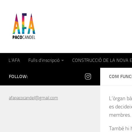
Skip to content
AFA Paco Candel
L’AFA
Fulls d’inscripció
CONSTRUCCIÓ DE LA NOVA 
FOLLOW:
COM FUNC
afapacocandel@gmail.com
L’òrgan bà
es decidei
membres.
També hi h