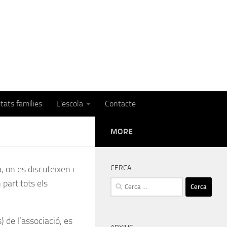
itats famílies
L’escola
Contacte
MORE
, on es discuteixen i
CERCA
 part tots els
Cerca:
 de l’associació, es