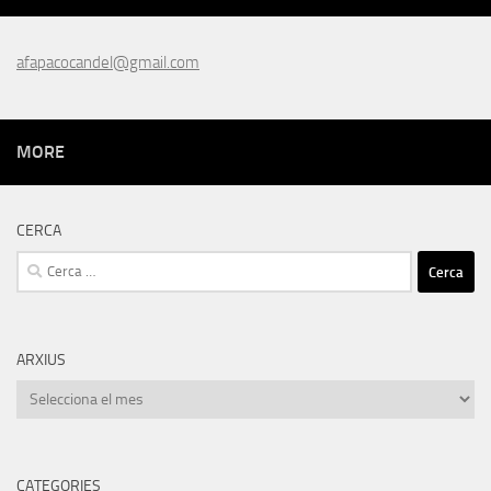
afapacocandel@gmail.com
MORE
CERCA
Cerca:
ARXIUS
Arxius
CATEGORIES