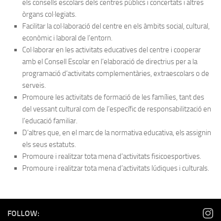
els consells escolars dels centres públics i concertats i altres
òrgans col·legiats.
Facilitar la col·laboració del centre en els àmbits social, cultural,
econòmic i laboral de l’entorn.
Col·laborar en les activitats educatives del centre i cooperar
amb el Consell Escolar en l’elaboració de directrius per a la
programació d’activitats complementàries, extraescolars o de
serveis.
Promoure les activitats de formació de les famílies, tant des
del vessant cultural com de l’específic de responsabilització en
l’educació familiar.
D’altres que, en el marc de la normativa educativa, els assignin
els seus estatuts.
Promoure i realitzar tota mena d’activitats fisicoesportives.
Promoure i realitzar tota mena d’activitats lúdiques i culturals.
FOLLOW: