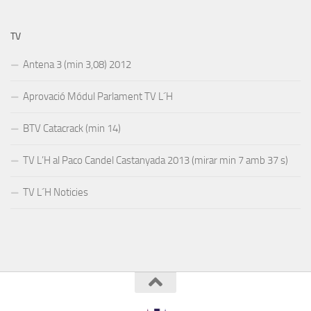
TV
Antena 3 (min 3,08) 2012
Aprovació Módul Parlament TV L´H
BTV Catacrack (min 14)
TV L’H al Paco Candel Castanyada 2013 (mirar min 7 amb 37 s)
TV L´H Noticies