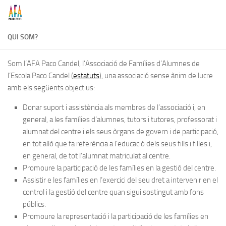
Skip to content
QUI SOM?
Som l’AFA Paco Candel, l’Associació de Famílies d’Alumnes de
l’Escola Paco Candel (
estatuts
), una associació sense ànim de lucre
amb els següents objectius:
Donar suport i assistència als membres de l’associació i, en
general, a les famílies d’alumnes, tutors i tutores, professorat i
alumnat del centre i els seus òrgans de govern i de participació,
en tot allò que fa referència a l’educació dels seus fills i filles i,
en general, de tot l’alumnat matriculat al centre.
Promoure la participació de les famílies en la gestió del centre.
Assistir e les famílies en l’exercici del seu dret a intervenir en el
control i la gestió del centre quan sigui sostingut amb fons
públics.
Promoure la representació i la participació de les famílies en