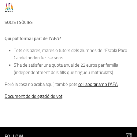
Skip to content
SOCIS I SÒCIES
Qui pot formar part de l’AFA?
Tots els pares, mares o tutors dels alumnes de l’Escola Paco
Candel poden fer-se socis.
S’ha de satisfer una quota anual de 22 euros per família
(independentment dels fills que tingueu matriculats).
Però la cosa no acaba aquí, també pots
col·laborar amb l’AFA
.
Document de delegació de vot
FOLLOW: