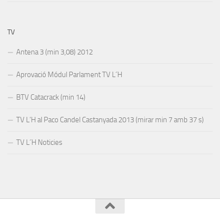
TV
Antena 3 (min 3,08) 2012
Aprovació Módul Parlament TV L´H
BTV Catacrack (min 14)
TV L’H al Paco Candel Castanyada 2013 (mirar min 7 amb 37 s)
TV L´H Noticies