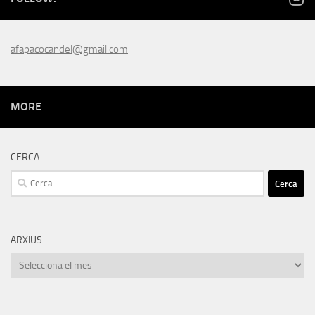
afapacocandel@gmail.com
MORE
CERCA
Cerca:
ARXIUS
Arxius