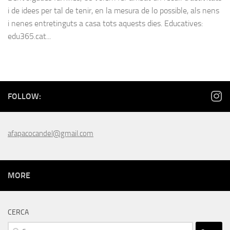
i de idees per tal de tenir, en la mesura de lo possible, als nens
i nenes entretinguts a casa tots aquests dies. Educatives:
edu365.cat...
FOLLOW:
afapacocandel@gmail.com
MORE
CERCA
Cerca: