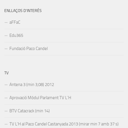
ENLLAÇOS D’INTERÉS
aFFaC
Edu365
Fundació Paco Candel
TV
Antena 3 (min 3,08) 2012
Aprovació Módul Parlament TV L´H
BTV Catacrack (min 14)
TV L’H al Paco Candel Castanyada 2013 (mirar min 7 amb 37 s)