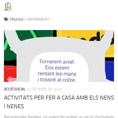
Skip to content
TAGGED:
CONFINAMENT
ACCIÓ SOCIAL
14 DE MARÇ DE 2020
ACTIVITATS PER FER A CASA AMB ELS NENS
I NENES
Benvolgudes famílies, Us volem fer arribat un recull d’activitats