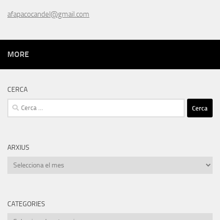
afapacocandel@gmail.com
MORE
CERCA
Cerca:
ARXIUS
Arxius
CATEGORIES
Categories