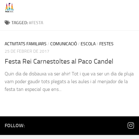
Skip to content
TAGGED:
#FESTA
ACTIVITATS FAMILIARS
/
COMUNICACIÓ
/
ESCOLA
/
FESTES
25 DE FEBRER DE 2017
Festa Rei Carnestoltes al Paco Candel
Quin dia de disbauxa va ser ahir! Tot i que va ser un dia de pluja
vam poder gaudir tots plegats a les aules i al menjador de la
festa tan especial que ens...
FOLLOW: