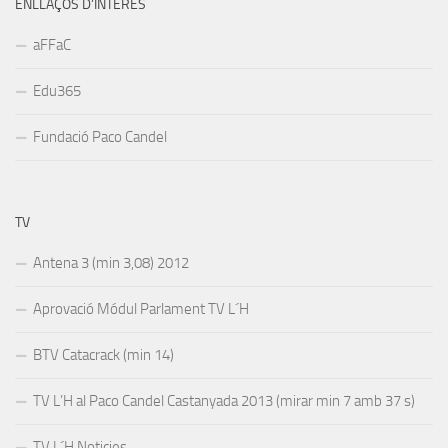
ENLLAÇOS D’INTERÉS
aFFaC
Edu365
Fundació Paco Candel
TV
Antena 3 (min 3,08) 2012
Aprovació Módul Parlament TV L´H
BTV Catacrack (min 14)
TV L’H al Paco Candel Castanyada 2013 (mirar min 7 amb 37 s)
TV L´H Noticies