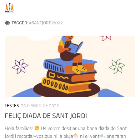
Skip to content
TAGGED:
#SANTJORDI2022
FESTES
23 D'ABRIL DE 2022
FELIÇ DIADA DE SANT JORDI
Hola famílies!
Us volem desitjar una bona diada de Sant
Jordi i recordar-vos que ni la pluja
ni el vent
ens faran