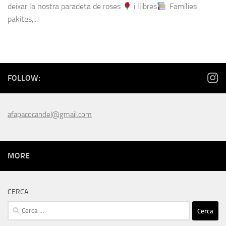
deixar la nostra paradeta de roses
i llibres
. Famílies
pakites,...
FOLLOW:
afapacocandel@gmail.com
MORE
CERCA
Cerca: