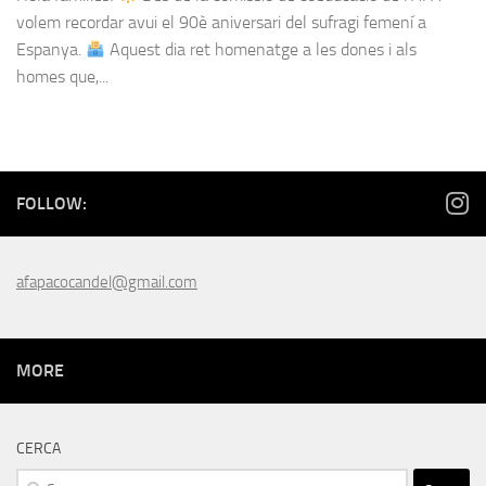
volem recordar avui el 90è aniversari del sufragi femení a
Espanya.
Aquest dia ret homenatge a les dones i als
homes que,...
FOLLOW:
afapacocandel@gmail.com
MORE
CERCA
Cerca: