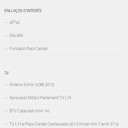
ENLLAÇOS D’INTERÉS
aFFaC
Edu365
Fundació Paco Candel
TV
Antena 3 (min 3,08) 2012
Aprovació Módul Parlament TV L´H
BTV Catacrack (min 14)
TV L’H al Paco Candel Castanyada 2013 (mirar min 7 amb 37 s)