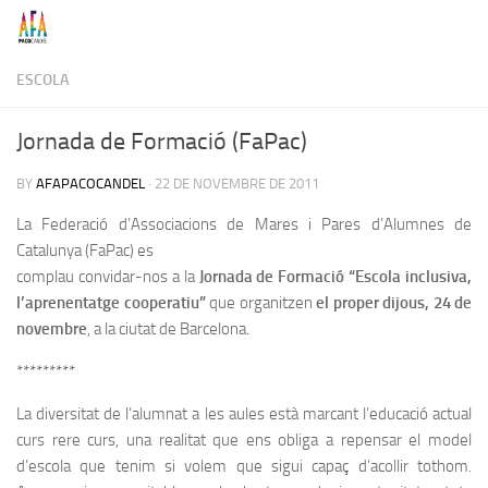
Skip to content
ESCOLA
Jornada de Formació (FaPac)
BY
AFAPACOCANDEL
·
22 DE NOVEMBRE DE 2011
La Federació d’Associacions de Mares i Pares d’Alumnes de
Catalunya (FaPac) es
complau convidar-nos a la
Jornada de Formació “Escola inclusiva,
l’aprenentatge
cooperatiu”
que organitzen
el proper dijous, 24 de
novembre
, a la ciutat de Barcelona.
*********
La diversitat de l’alumnat a les aules està marcant l’educació actual
curs rere curs, una realitat que ens obliga a repensar el model
d’escola que tenim si volem que sigui capaç d’acollir tothom.