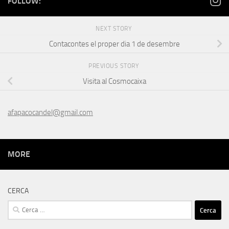
FOLLOW:
NEXT STORY
Contacontes el proper dia 1 de desembre
PREVIOUS STORY
Visita al Cosmocaixa
afapacocandel@gmail.com
MORE
CERCA
Cerca: