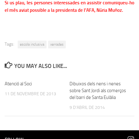
Si us plau, les persones interessades en assistir comuniqueu-ho
el més aviat possible a la presidenta de l’AFA, Núria Muñoz.
Tags:
escola inclusiva
xerrades
YOU MAY ALSO LIKE...
Atenció al Soci
Dibuixos dels nens i nenes
sobre Sant Jordi als comerços
11 DE NOVEMBRE DE 2013
del barri de Santa Eulàlia
9 D'ABRIL DE 2014