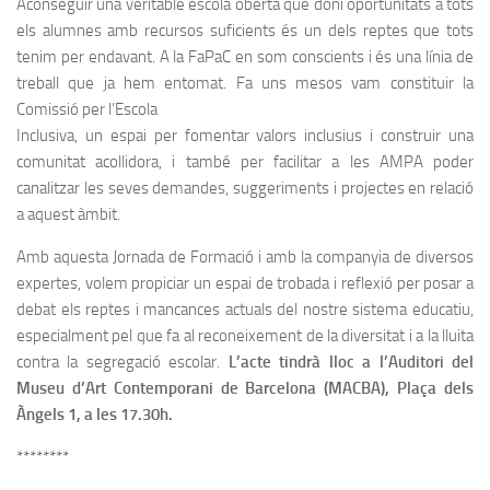
Aconseguir una veritable escola oberta que doni oportunitats a tots
els alumnes amb recursos suficients és un dels reptes que tots
tenim per endavant. A la FaPaC en som conscients i és una línia de
treball que ja hem entomat. Fa uns mesos vam constituir la
Comissió per l’Escola
Inclusiva, un espai per fomentar valors inclusius i construir una
comunitat acollidora, i també per facilitar a les AMPA poder
canalitzar les seves demandes, suggeriments i projectes en relació
a aquest àmbit.
Amb aquesta Jornada de Formació i amb la companyia de diversos
expertes, volem propiciar un espai de trobada i reflexió per posar a
debat els reptes i mancances actuals del nostre sistema educatiu,
especialment pel que fa al reconeixement de la diversitat i a la lluita
contra la segregació escolar.
L’acte tindrà lloc a l’Auditori del
Museu d’Art Contemporani de Barcelona (MACBA), Plaça dels
Àngels 1, a les 17.30h.
********