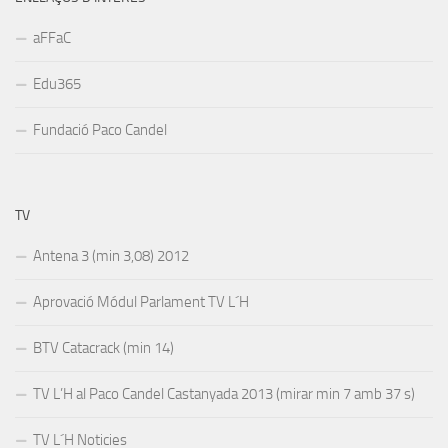
aFFaC
Edu365
Fundació Paco Candel
TV
Antena 3 (min 3,08) 2012
Aprovació Módul Parlament TV L´H
BTV Catacrack (min 14)
TV L’H al Paco Candel Castanyada 2013 (mirar min 7 amb 37 s)
TV L´H Noticies