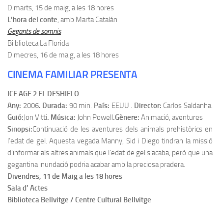
Dimarts, 15 de maig, a les 18 hores
L’hora del conte
, amb Marta Catalán
Gegants de somnis
Biiblioteca La Florida
Dimecres, 16 de maig, a les 18 hores
CINEMA FAMILIAR PRESENTA
ICE AGE 2 EL DESHIELO
Any:
2006
. Durada:
90 min.
País:
EEUU .
Director:
Carlos Saldanha.
Guió:
Jon Vitti
. Música:
John Powell
.Gènere:
Animació, aventures
Sinopsi:
Continuació de les aventures dels animals prehistòrics en
l’edat de gel. Aquesta vegada Manny, Sid i Diego tindran la missió
d’informar als altres animals que l’edat de gel s’acaba, però que una
gegantina inundació podria acabar amb la preciosa pradera.
Divendres, 11 de Maig a les 18 hores
Sala d’ Actes
Biblioteca Bellvitge / Centre Cultural Bellvitge