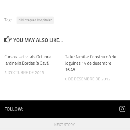
Tags:
biblioteques hospitalet
YOU MAY ALSO LIKE...
Cursos i activitats Octubre
Taller familiar Construcció de
Jardineria Bordas (a Gavà)
Joguines 14 de desembre
16:45
3 D'OCTUBRE DE 2013
6 DE DESEMBRE DE 2012
FOLLOW:
NEXT STORY