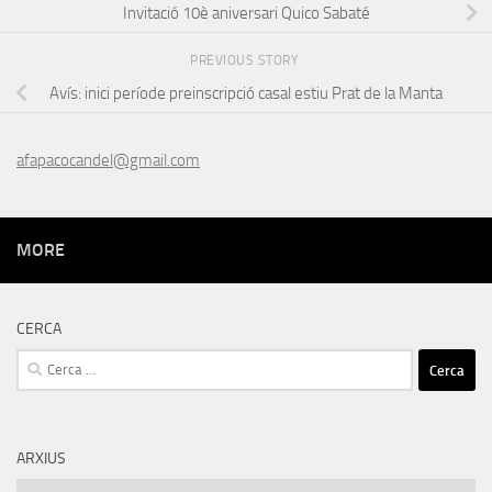
Invitació 10è aniversari Quico Sabaté
PREVIOUS STORY
Avís: inici període preinscripció casal estiu Prat de la Manta
afapacocandel@gmail.com
MORE
CERCA
Cerca:
ARXIUS
Arxius