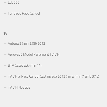
Edu365
Fundació Paco Candel
TV
Antena 3 (min 3,08) 2012
Aprovació Módul Parlament TV L´H
BTV Catacrack (min 14)
TV L’H al Paco Candel Castanyada 2013 (mirar min 7 amb 37 s)
TV L´H Noticies