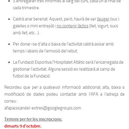
S’entregaran tres informes al llarg del curs, cada un al final de
cada trimestre.
Caldrà anar berenat. Aquest, però, haurà de ser
lleuger
(suc i
galetes o mini entrepà) i
no contenir làctics
(llet, iogurt, sucs
amb llet, etc…).
Per donar-se d’alta o baixa de l’activitat caldrà avisar amb
temps i abans de l’emissió del rebut.
La Fundació Esportiva l’Hospitalet Atlètic serà l’encarregada de
gestionar l’activitat. Alguna sessió es realitzarà al camp de
futbol de la Fundació.
Recordeu que per a qualsevol informació addicional, alta, baixa o
modificació de dades podeu contactar amb l’AFA a l’adreça de
correu:
afapacocandel-extres@googlegroups.com
Termini per fer les inscripcions:
dimarts 9 d’octubre.