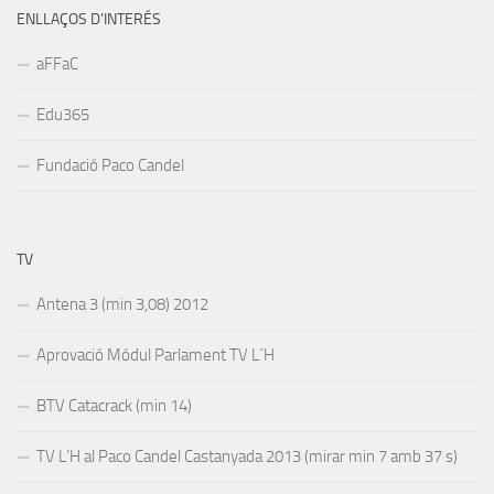
ENLLAÇOS D’INTERÉS
aFFaC
Edu365
Fundació Paco Candel
TV
Antena 3 (min 3,08) 2012
Aprovació Módul Parlament TV L´H
BTV Catacrack (min 14)
TV L’H al Paco Candel Castanyada 2013 (mirar min 7 amb 37 s)