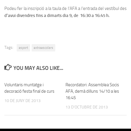
Podeu fer la inscripció a la taula de l’AFA a l’entrada del vestíbul des
d’avui divendres fins a dimarts dia 9, de 16:30 a 16:45 h.
Tags:
esport
extraescolars
YOU MAY ALSO LIKE...
Voluntaris muntatge i
Recordatori: Assemblea Socis
decoració festa final de curs
AFA, demà dilluns 14/10 a les
16:45
10 DE JUNY DE 2013
13 D'OCTUBRE DE 2013