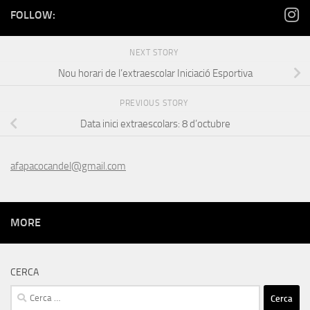
FOLLOW:
NEXT STORY
Nou horari de l’extraescolar Iniciació Esportiva
PREVIOUS STORY
Data inici extraescolars: 8 d’octubre
afapacocandel@gmail.com
MORE
CERCA
Cerca: