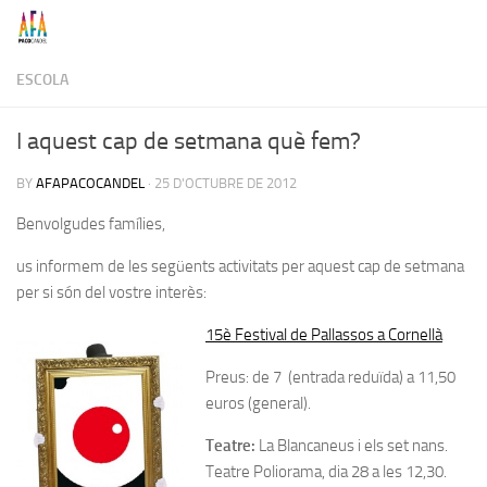
Skip to content
ESCOLA
I aquest cap de setmana què fem?
BY
AFAPACOCANDEL
·
25 D'OCTUBRE DE 2012
Benvolgudes famílies,
us informem de les següents activitats per aquest cap de setmana
per si són del vostre interès:
15è
Festival de Pallassos a Cornellà
Preus: de 7 (entrada reduïda) a 11,50
euros (general).
Teatre:
La Blancaneus i els set nans.
Teatre Poliorama, dia 28 a les 12,30.