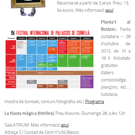
Recomanat a partir de 3 anys. Preu: 13,
5o euros. Més informació
aquí
Planta’t al
Botànic:
Festa
ciutadana – 28
d’octubre de
2012, de 10 a
18 h. Activitats
gratuïtes
(tallers:
compostatge,
plançons, etc. ;
ludoteca;
mostra de bonsais, concurs fotografia, etc.)
Programa
La flauta màgica (titelles)
. Preu 8 euros. Diumenge 28, a les 12h
Sala ATRIUM. Més informació
aquí
Adreça:
C/ Consell de Cent nº435,Baixos