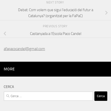
NEXT STORY
Debat: Com volem que sigui l’educació del futur a
Catalunya? (organitzat per la FaPaC)
PREVIOUS STORY
Castanyada a l’Escola Paco Candel
afapacocandel@gmail.com
MORE
CERCA
Cerca: