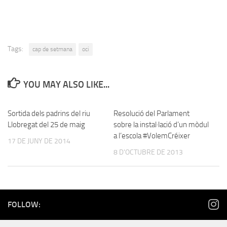
Tags:
cap de setmana
oci
YOU MAY ALSO LIKE...
Sortida dels padrins del riu
Resolució del Parlament
Llobregat del 25 de maig
sobre la instal·lació d’un mòdul
a l’escola #VolemCréixer
17 DE JUNY DE 2014
8 D'OCTUBRE DE 2013
FOLLOW: