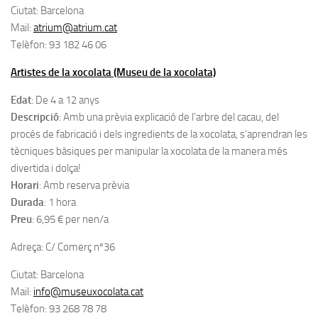
Ciutat:
Barcelona
Mail:
atrium@atrium.cat
Telèfon: 93 182 46 06
Artistes de la xocolata (Museu de la xocolata)
Edat
: De 4 a 12 anys
Descripció
: Amb una prèvia explicació de l’arbre del cacau, del
procés de fabricació i dels ingredients de la xocolata, s’aprendran les
tècniques bàsiques per manipular la xocolata de la manera més
divertida i dolça!
Horari
: Amb reserva prèvia
Durada
: 1 hora
Preu
: 6,95 € per nen/a
Adreça:
C/ Comerç nº36
Ciutat:
Barcelona
Mail:
info@museuxocolata.cat
Telèfon:
93 268 78 78