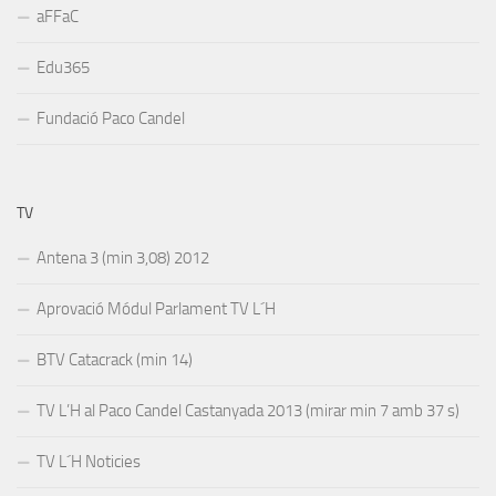
aFFaC
Edu365
Fundació Paco Candel
TV
Antena 3 (min 3,08) 2012
Aprovació Módul Parlament TV L´H
BTV Catacrack (min 14)
TV L’H al Paco Candel Castanyada 2013 (mirar min 7 amb 37 s)
TV L´H Noticies