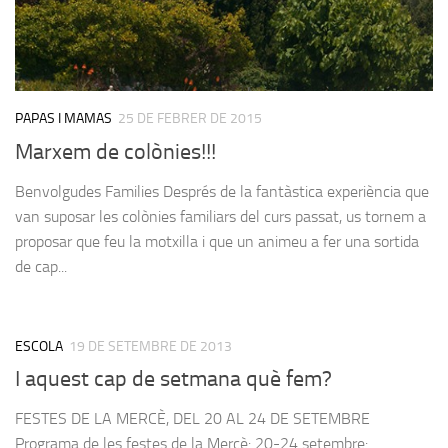
PAPAS I MAMAS
25 DE FEBRER DE 2015
Marxem de colònies!!!
Benvolgudes Families Després de la fantàstica experiència que
van suposar les colònies familiars del curs passat, us tornem a
proposar que feu la motxilla i que un animeu a fer una sortida
de cap...
ESCOLA
19 DE SETEMBRE DE 2013
I aquest cap de setmana què fem?
FESTES DE LA MERCÈ, DEL 20 AL 24 DE SETEMBRE
Programa de les festes de la Mercè: 20-24 setembre: