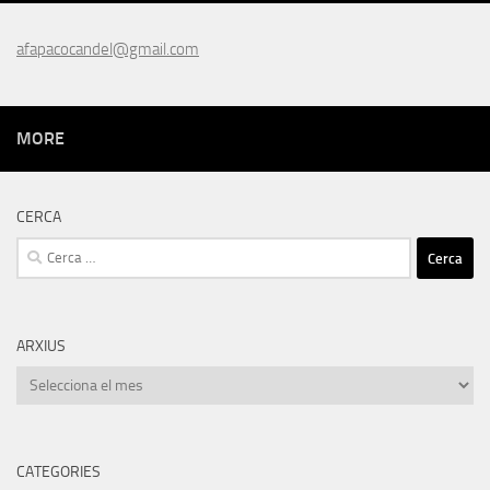
afapacocandel@gmail.com
MORE
CERCA
Cerca:
ARXIUS
Arxius
CATEGORIES