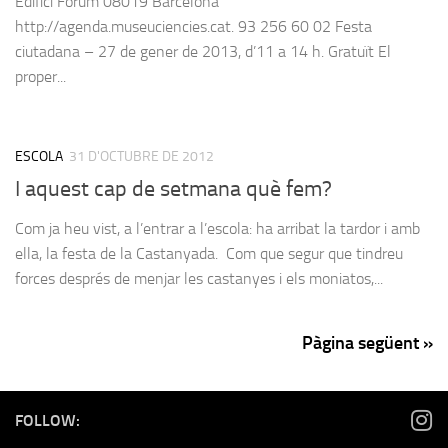
Edifici Fòrum 08019 Barcelona
http://agenda.museuciencies.cat. 93 256 60 02 Festa
ciutadana – 27 de gener de 2013, d’11 a 14 h. Gratuït El
proper...
ESCOLA
31 D'OCTUBRE DE 2012
I aquest cap de setmana què fem?
Com ja heu vist, a l’entrar a l’escola: ha arribat la tardor i amb
ella, la festa de la Castanyada. Com que segur que tindreu
forces després de menjar les castanyes i els moniatos,...
Pàgina següent »
FOLLOW: