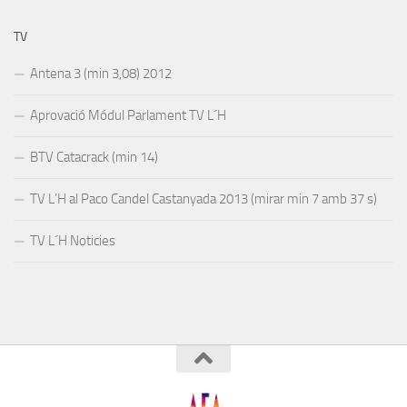
TV
Antena 3 (min 3,08) 2012
Aprovació Módul Parlament TV L´H
BTV Catacrack (min 14)
TV L’H al Paco Candel Castanyada 2013 (mirar min 7 amb 37 s)
TV L´H Noticies