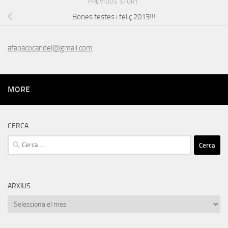
PREVIOUS STORY
Bones festes i feliç 2013!!!
afapacocandel@gmail.com
MORE
CERCA
Cerca:
ARXIUS
Arxius