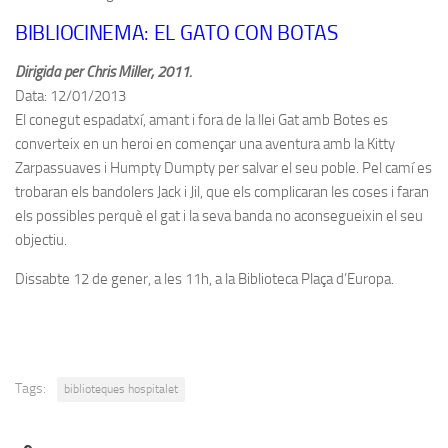
BIBLIOCINEMA: EL GATO CON BOTAS
Dirigida per Chris Miller, 2011.
Data: 12/01/2013
El conegut espadatxí, amant i fora de la llei Gat amb Botes es
converteix en un heroi en començar una aventura amb la Kitty
Zarpassuaves i Humpty Dumpty per salvar el seu poble. Pel camí es
trobaran els bandolers Jack i Jil, que els complicaran les coses i faran
els possibles perquè el gat i la seva banda no aconsegueixin el seu
objectiu.
Dissabte 12 de gener, a les 11h, a la Biblioteca Plaça d’Europa.
Tags:
biblioteques hospitalet