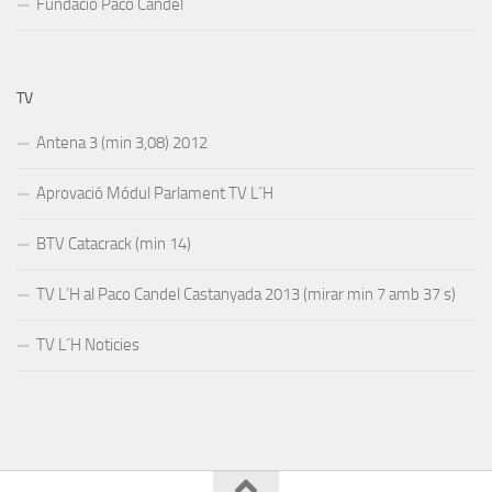
Fundació Paco Candel
TV
Antena 3 (min 3,08) 2012
Aprovació Módul Parlament TV L´H
BTV Catacrack (min 14)
TV L’H al Paco Candel Castanyada 2013 (mirar min 7 amb 37 s)
TV L´H Noticies