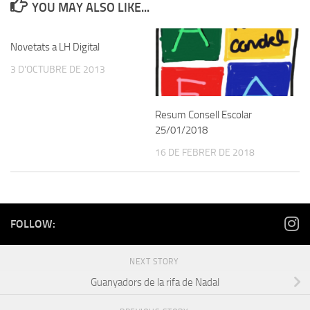
YOU MAY ALSO LIKE...
Novetats a LH Digital
3 D'OCTUBRE DE 2013
Resum Consell Escolar
25/01/2018
16 DE FEBRER DE 2018
FOLLOW:
NEXT STORY
Guanyadors de la rifa de Nadal