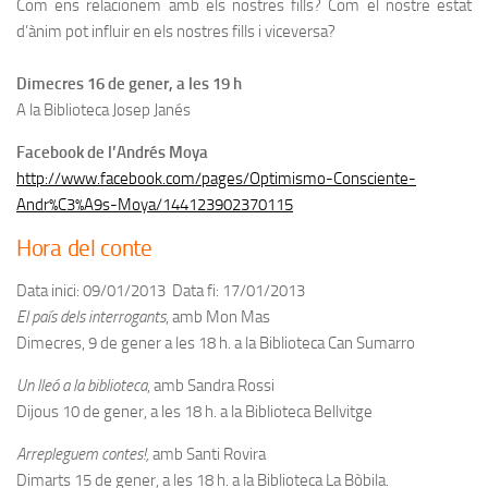
Com ens relacionem amb els nostres fills? Com el nostre estat
d’ànim pot influir en els nostres fills i viceversa?
Dimecres 16 de gener, a les 19 h
A la Biblioteca Josep Janés
Facebook de l’Andrés Moya
http://www.facebook.com/pages/Optimismo-Consciente-
Andr%C3%A9s-Moya/144123902370115
Hora del conte
Data inici: 09/01/2013 Data fi: 17/01/2013
El país dels interrogants
, amb Mon Mas
Dimecres, 9 de gener a les 18 h. a la Biblioteca Can Sumarro
Un lleó a la biblioteca
, amb Sandra Rossi
Dijous 10 de gener, a les 18 h. a la Biblioteca Bellvitge
Arrepleguem contes!,
amb Santi Rovira
Dimarts 15 de gener, a les 18 h. a la Biblioteca La Bòbila.