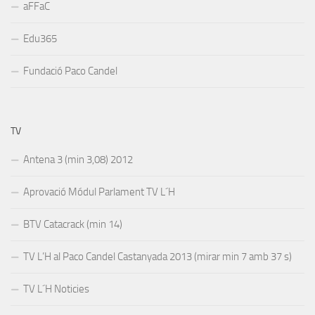
aFFaC
Edu365
Fundació Paco Candel
TV
Antena 3 (min 3,08) 2012
Aprovació Módul Parlament TV L´H
BTV Catacrack (min 14)
TV L’H al Paco Candel Castanyada 2013 (mirar min 7 amb 37 s)
TV L´H Noticies