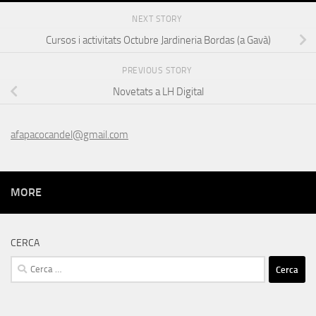
NEXT STORY
Cursos i activitats Octubre Jardineria Bordas (a Gavà)
PREVIOUS STORY
Novetats a LH Digital
afapacocandel@gmail.com
MORE
CERCA
Cerca: