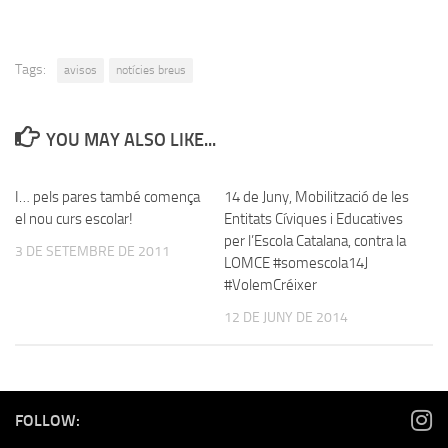
Tags:
avisos
notícies breus
YOU MAY ALSO LIKE...
I… pels pares també comença
14 de Juny, Mobilització de les
el nou curs escolar!
Entitats Cíviques i Educatives
per l’Escola Catalana, contra la
3 DE SETEMBRE DE 2011
LOMCE #somescola14J
#VolemCréixer
12 DE JUNY DE 2014
FOLLOW: