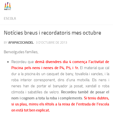
Skip to content
ESCOLA
Notícies breus i recordatoris mes octubre
BY
AFAPACOCANDEL
·
3 D'OCTUBRE DE 2013
Benvolgudes famílies,
Recordeu que
demà divendres dia 4 comença l’activitat de
Piscina pels nens i nenes de P4, P5, i 1r.
El material que cal
dur a la piscina és un casquet de bany, tovallola i xancles, i la
roba interior corresponent, dins d’una motxilla. Els nens i
nenes han de portar el banyador ja posat, xandall o roba
còmoda i sabatilles de velcro.
Recordeu també de posar el
nom i cognom a tota la roba i complements
.
Si teniu dubtes,
si us plau, mireu els rètols a la reixa de l’entrada de l’escola
on està tot ben explicat.