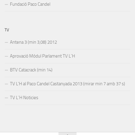
Fundació Paco Candel
TV
Antena 3 (min 3,08) 2012
Aprovació Módul Parlament TV L´H
BTV Catacrack (min 14)
TV L’H al Paco Candel Castanyada 2013 (mirar min 7 amb 37 s)
TV L´H Noticies