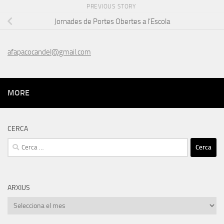
PREVIOUS STORY
Jornades de Portes Obertes a l’Escola
afapacocandel@gmail.com
MORE
CERCA
Cerca:
ARXIUS
Arxius