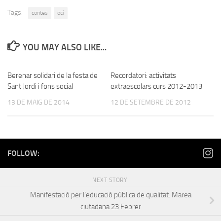
Tags:
contes
oci
YOU MAY ALSO LIKE...
Berenar solidari de la festa de
Recordatori: activitats
Sant Jordi i fons social
extraescolars curs 2012-2013
13 DE MAIG DE 2014
12 DE SETEMBRE DE 2012
FOLLOW:
NEXT STORY
Manifestació per l’educació pública de qualitat. Marea
ciutadana 23 Febrer