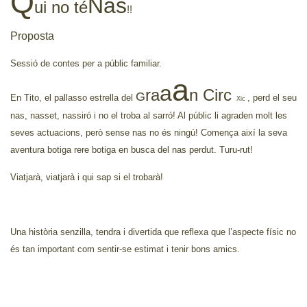
Q
Nas
ui no té
!!
Proposta
Sessió de contes per a públic familiar.
a
a
ra
n Circ
G
En Tito, el pallasso estrella del
, perd el seu
Xic
nas, nasset, nassiró i no el troba al sarró! Al públic li agraden molt les
seves actuacions, però sense nas no és ningú! Comença així la seva
aventura botiga rere botiga en busca del nas perdut. Turu-rut!
Viatjarà, viatjarà i qui sap si el trobarà!
Una història senzilla, tendra i divertida que reflexa que l’aspecte físic no
és tan important com sentir-se estimat i tenir bons amics
.