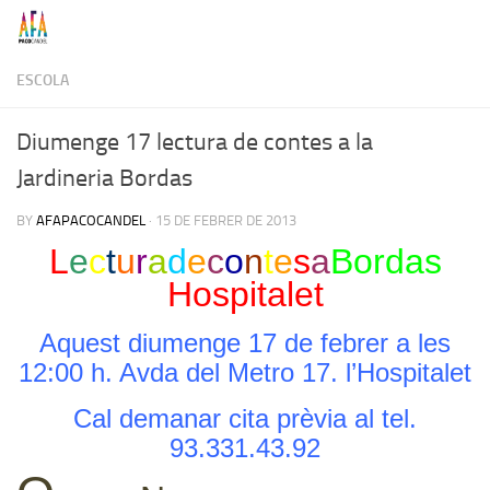
Skip to content
ESCOLA
Diumenge 17 lectura de contes a la
Jardineria Bordas
BY
AFAPACOCANDEL
·
15 DE FEBRER DE 2013
L
e
c
t
u
r
a
d
e
c
o
n
t
e
s
a
Bordas
Hospitalet
Aquest diumenge 17 de febrer a les
12:00 h. Avda del Metro 17. l’Hospitalet
Cal demanar cita prèvia al tel.
93.331.43.92