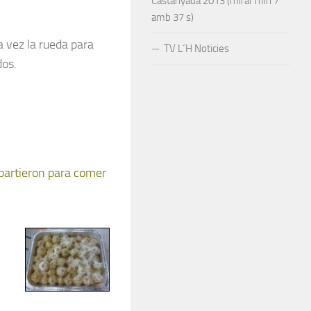
Castanyada 2013 (mirar min 7
amb 37 s)
a vez la rueda para
TV L´H Noticies
dos.
epartieron para comer