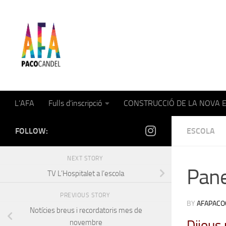
Skip to content
AFA Paco Candel
L’AFA
Fulls d’inscripció
CONSTRUCCIÓ DE LA NOVA 
FOLLOW:
ESCOLA
NEXT STORY
Pane
TV L’Hospitalet a l’escola
PREVIOUS STORY
BY
AFAPACO
Notícies breus i recordatoris mes de
Dijous 
novembre