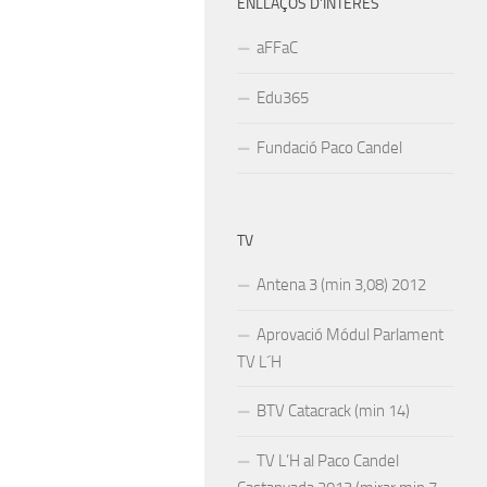
ENLLAÇOS D’INTERÉS
aFFaC
Edu365
Fundació Paco Candel
TV
Antena 3 (min 3,08) 2012
Aprovació Módul Parlament
TV L´H
BTV Catacrack (min 14)
TV L’H al Paco Candel