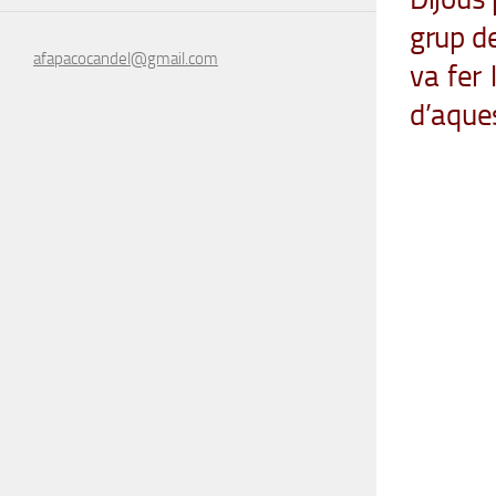
grup d
afapacocandel@gmail.com
va fer 
d’aque