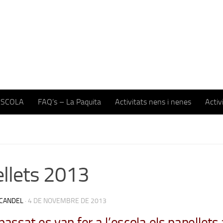
ESCOLA
FAQ’s – La Paquita
Activitats nens i nenes
Activ
llets 2013
CANDEL
·
4 DE NOVEMBRE DE 2013
passat es van fer a l’escola els panellets