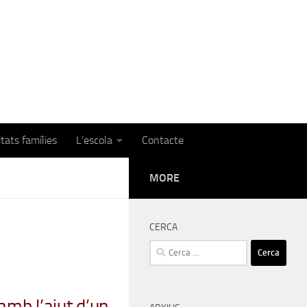
itats famílies
L’escola
Contacte
MORE
CERCA
Cerca:
 amb l’ajut d’un