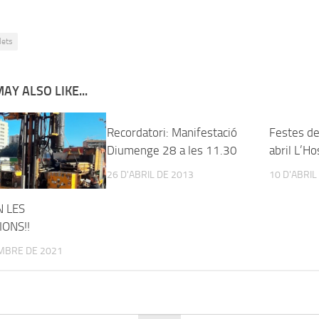
lets
AY ALSO LIKE...
Recordatori: Manifestació
Festes d
Diumenge 28 a les 11.30
abril L’Ho
26 D'ABRIL DE 2013
10 D'ABRIL
 LES
ONS!!
MBRE DE 2021