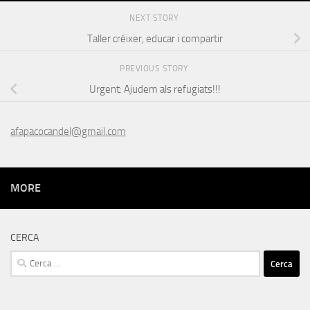
NEXT STORY
Taller créixer, educar i compartir
PREVIOUS STORY
Urgent: Ajudem als refugiats!!!
afapacocandel@gmail.com
MORE
CERCA
Cerca: