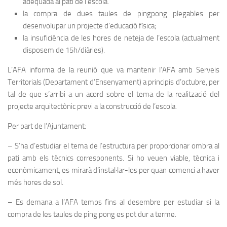
adequada al pati de l’escola.
la compra de dues taules de pingpong plegables per
desenvolupar un projecte d’educació física;
la insuficiència de les hores de neteja de l’escola (actualment
disposem de 15h/diàries).
L’AFA informa de la reunió que va mantenir l’AFA amb Serveis
Territorials (Departament d’Ensenyament) a principis d’octubre, per
tal de que s’arribi a un acord sobre el tema de la realització del
projecte arquitectònic previ a la construcció de l’escola.
Per part de l’Ajuntament:
– S’ha d’estudiar el tema de l’estructura per proporcionar ombra al
pati amb els tècnics corresponents. Si ho veuen viable, tècnica i
econòmicament, es mirarà d’instal·lar-los per quan comenci a haver
més hores de sol.
– Es demana a l’AFA temps fins al desembre per estudiar si la
compra de les taules de ping pong es pot dur a terme.