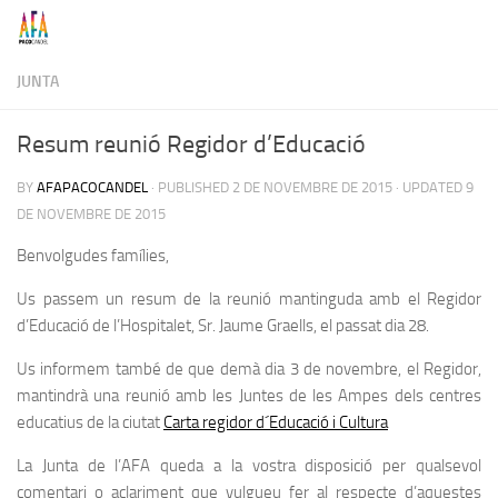
Skip to content
JUNTA
Resum reunió Regidor d’Educació
BY
AFAPACOCANDEL
· PUBLISHED
2 DE NOVEMBRE DE 2015
· UPDATED
9
DE NOVEMBRE DE 2015
Benvolgudes famílies,
Us passem un resum de la reunió mantinguda amb el Regidor
d’Educació de l’Hospitalet, Sr. Jaume Graells, el passat dia 28.
Us informem també de que demà dia 3 de novembre, el Regidor,
mantindrà una reunió amb les Juntes de les Ampes dels centres
educatius de la ciutat
Carta regidor d´Educació i Cultura
La Junta de l’AFA queda a la vostra disposició per qualsevol
comentari o aclariment que vulgueu fer al respecte d’aquestes