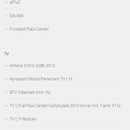
aFFaC
Edu365
Fundació Paco Candel
TV
Antena 3 (min 3,08) 2012
Aprovació Módul Parlament TV L´H
BTV Catacrack (min 14)
TV L’H al Paco Candel Castanyada 2013 (mirar min 7 amb 37 s)
TV L´H Noticies