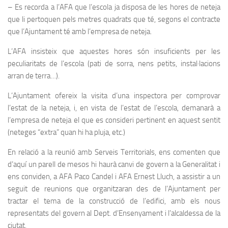
– Es recorda a l’AFA que l’escola ja disposa de les hores de neteja
que li pertoquen pels metres quadrats que té, segons el contracte
que l’Ajuntament té amb l’empresa de neteja.
L’AFA insisteix que aquestes hores són insuficients per les
peculiaritats de l’escola (pati de sorra, nens petits, instal·lacions
arran de terra…).
L’Ajuntament ofereix la visita d’una inspectora per comprovar
l’estat de la neteja, i, en vista de l’estat de l’escola, demanarà a
l’empresa de neteja el que es consideri pertinent en aquest sentit
(neteges “extra” quan hi ha pluja, etc.)
En relació a la reunió amb Serveis Territorials, ens comenten que
d’aquí un parell de mesos hi haurà canvi de govern a la Generalitat i
ens conviden, a AFA Paco Candel i AFA Ernest Lluch, a assistir a un
seguit de reunions que organitzaran des de l’Ajuntament per
tractar el tema de la construcció de l’edifici, amb els nous
representats del govern al Dept. d’Ensenyament i l’alcaldessa de la
ciutat.