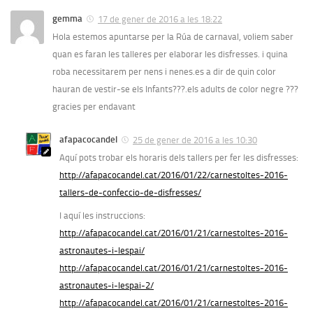
gemma
17 de gener de 2016 a les 18:22
Hola estemos apuntarse per la Rúa de carnaval, voliem saber
quan es faran les talleres per elaborar les disfresses. i quina
roba necessitarem per nens i nenes.es a dir de quin color
hauran de vestir-se els Infants???.els adults de color negre ???
gracies per endavant
afapacocandel
25 de gener de 2016 a les 10:30
Aquí pots trobar els horaris dels tallers per fer les disfresses:
http://afapacocandel.cat/2016/01/22/carnestoltes-2016-
tallers-de-confeccio-de-disfresses/
I aquí les instruccions:
http://afapacocandel.cat/2016/01/21/carnestoltes-2016-
astronautes-i-lespai/
http://afapacocandel.cat/2016/01/21/carnestoltes-2016-
astronautes-i-lespai-2/
http://afapacocandel.cat/2016/01/21/carnestoltes-2016-