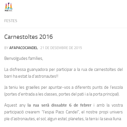
Skip to content
FESTES
Carnestoltes 2016
BY
AFAPACOCANDEL
·
21 DE DESEMBRE DE 2015
Benvolgudes famílies,
La disfressa guanyadora per participar a la rua de carnestoltes del
barri ha estat la d’astronautes!!
Ja teniu les graelles per apuntar-vos a diferents punts de l’escola
(portes d’entrada a les classes, portes del pati i a la porta principal).
Aquest any
la rua serà dissabte 6 de febrer
i amb la vostra
participació crearem “l’espai Paco Candel”, el nostre propi univers
ple d’astronautes, el sol, algun estel, planetes, la terra i la seva lluna