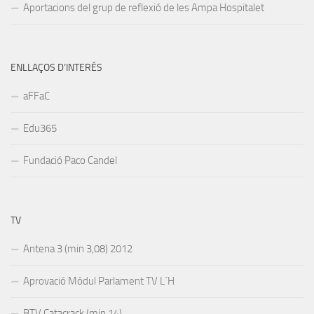
Aportacions del grup de reflexió de les Ampa Hospitalet
ENLLAÇOS D’INTERÉS
aFFaC
Edu365
Fundació Paco Candel
TV
Antena 3 (min 3,08) 2012
Aprovació Módul Parlament TV L´H
BTV Catacrack (min 14)