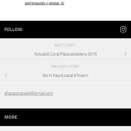
astronautes-i-lespai-3/
FOLLOW:
NEXT STORY
Actuació Coral Pacocandelera 2015
PREVIOUS STORY
No hi haurà casal d’hivern
afapacocandel@gmail.com
MORE