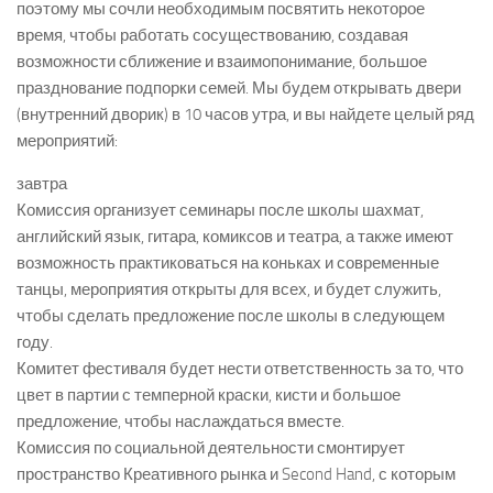
поэтому мы сочли необходимым посвятить некоторое
время, чтобы работать сосуществованию, создавая
возможности сближение и взаимопонимание, большое
празднование подпорки семей. Мы будем открывать двери
(внутренний дворик) в 10 часов утра, и вы найдете целый ряд
мероприятий:
завтра
Комиссия организует семинары после школы шахмат,
английский язык, гитара, комиксов и театра, а также имеют
возможность практиковаться на коньках и современные
танцы, мероприятия открыты для всех, и будет служить,
чтобы сделать предложение после школы в следующем
году.
Комитет фестиваля будет нести ответственность за то, что
цвет в партии с темперной краски, кисти и большое
предложение, чтобы наслаждаться вместе.
Комиссия по социальной деятельности смонтирует
пространство Креативного рынка и Second Hand, с которым