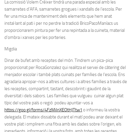
La comissió Volem Créixer tindrà una parada especial amb les
samarretes d’AFA, samarretes grogues i xandalls de l’escola. Per
fer una mica de manteniment dels elements que hem anat
instal·lant al pati i per no perdre la tradició BricoPacoManíacs us
proporcionarem pintura per fer una repintada a la cuineta, material
d’ombra i xarxes per les porteries.
Migdia
Dinar de bufet amb receptes del món. Tindrem un pica-pica
proporcionat per RocaGonzalez qui realitza el servei de càtering del
menjador escolar i també plats cuinats per famílies de l’escola. Ens
agradaria apropar-nos a altres cultures i a altres famílies a través de
les receptes, compartint, tastant, descobrint i gaudint de la
diversitat i dels sabors. Les famílies que vulgueu cuinar algun plat
típic del vostre país o regió podeu apuntar-vos a
https://goo.gl/forms/4FzMiInXEOtHJTtw1
o informeu la vostra
delegada. El mateix dissabte durant el matí podeu anar deixant el
vostre plat i omplirem una fitxa amb les dades sobre l’origen, els
ingredients, informació i la vostra foto, amb totes les receptes