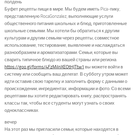
полдень
Буфет рецепты пищи в мире. Мы будем иметь Pica-пику,
представленную RocaGonzalez, выполняющие услуги
общественного питания школьных и блюд, приготовленные
школьные семьями. Мы хотели бы обратиться к другим
культурам и другим семьям через рецепты, совместное
использование, тестирование, выявление и наслаждаться
разнообразием и ароматизаторами. Семьи, которые вы
сварить типичное блюдо из вашей страны или региона
https://goo.gl/forms/4FzMiInXEOtHJTtw1
вы можете войти в
систему или сообщить ваш делегат. В субботу утром может
идти оставив свою тарелку и заполнить форму с данными о
происхождении, ингредиентах, информации и фото. Со всеми
рецептами вы хотите редактировать книгу, распространять
классы так, чтобы все студенты могут узнать о своих
одноклассниках.
вечер
На этот раз мы пригласили семьи, которые находятся в