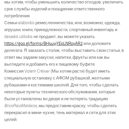
мы хотим, чтобы уменьшить количество отходов, увеличить
срок службы изделий и поощрение ответственного
потребления.
Семьи elaboréis ремесленничества, или, возможно, одежда,
игрушки, книги, принадлежности, спортивный инвентарь и
deseéis utilicéis не продают, вы можете указать.
https://goo.gl/forms/BH4uyjYEpLNRoyAR2
или доложите
делегата. Я заказать столик, чтобы выставить свои статьи, в
ответ мы задаем закуски, напитки, фрукты или как вы
выглядите и добавить его к пищевому буфете.
Комиссия Volem Créixer (Мы хотим расти) будет иметь
специальную остановку с АФОМ рубашкой, желтыми
рубашками и костюмами школой. Для того, чтобы сделать
некоторые пункты технического обслуживания, которые
были установлены во дворе и не потерять традицию
BricoPacoManíacos
, мы предоставим краску, чтобы сделать
перекрасил в мини-кухне, тень материал и сети для этих
целей.