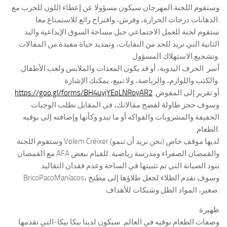
وستقوم اللجنة المهرجان سيكون مسؤولا عن إعطاء اللون للحزب مع
الدهانات درجات الحرارة، وفرش، واقتراح رائع للاستمتاع معا.
ستقوم لجنة للعمل الاجتماعي جبل مساحة السوق الإبداعية واليد
الثانية التي نريد للحد من النفايات، وتمديد حياة مفيدة من المقالات
وتشجيع الاستهلاك المسؤول.
أسر الحرف اليدوية، أو قد يكون المعدات والملابس ولعب الأطفال
والكتب واللوازم، والرياضة، ولا تبيع، يمكنك الإشارة.
https://goo.gl/forms/BH4uyjYEpLNRoyAR2
أو تقرير إلى المفوض.
وسوف حجز طاولة لفضح مقالاتك، في المقابل نطلب الوجبات
الخفيفة والمشروبات والفواكه أو ما تبدو وكأنها وإضافته إلى بوفيه
الطعام.
وستقوم اللجنة Volem Créixer (نحن نريد أن تنمو) لديها موقف خاص
مع القمصان AFA والقمصان الصفراء ومدرسة رياضية. للقيام ببعض
بنود الصيانة التي تم تثبيتها في الساحة وعدم فقدان التقاليد
BricoPacoManíacos، وسوف نقدم الطلاء لجعل طلاؤها إلى مطبخ
صغير، المواد الظل وشبكات للأهداف.
ظهيرة
وصفات الطعام بوفيه في العالم. سيكون لدينا بيكا بيكا-التي تقدمها