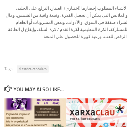
الأشياء المطلوب إحضارها (اختياري): الغيتار، التزلج على الجليد،
والملابس التي يمكن أن تحصل القذرة، وقبعة واقية من الشمس، ومال
لشراء صفقة في السوق، والأدوات، وبعض المشروبات أو الطعام
للمشاركة، الكرة التنظيمية لكرة القدم / كرة السلة، وإيقاع ل الطاقة
الرقص للعب، ورغبة كبيرة للحصول على المتعة.
Tags:
dissabte candelero
YOU MAY ALSO LIKE...