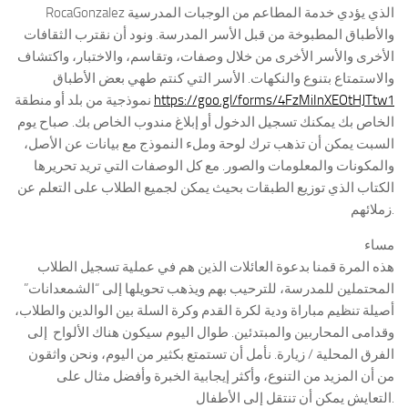
RocaGonzalez الذي يؤدي خدمة المطاعم من الوجبات المدرسية
والأطباق المطبوخة من قبل الأسر المدرسة. ونود أن نقترب الثقافات
الأخرى والأسر الأخرى من خلال وصفات، وتقاسم، والاختبار، واكتشاف
والاستمتاع بتنوع والنكهات. الأسر التي كنتم طهي بعض الأطباق
نموذجية من بلد أو منطقة
https://goo.gl/forms/4FzMiInXEOtHJTtw1
الخاص بك يمكنك تسجيل الدخول أو إبلاغ مندوب الخاص بك. صباح يوم
السبت يمكن أن تذهب ترك لوحة وملء النموذج مع بيانات عن الأصل،
والمكونات والمعلومات والصور. مع كل الوصفات التي تريد تحريرها
الكتاب الذي توزيع الطبقات بحيث يمكن لجميع الطلاب على التعلم عن
زملائهم.
مساء
هذه المرة قمنا بدعوة العائلات الذين هم في عملية تسجيل الطلاب
المحتملين للمدرسة، للترحيب بهم ويذهب تحويلها إلى “الشمعدانات”
أصيلة تنظيم مباراة ودية لكرة القدم وكرة السلة بين الوالدين والطلاب،
وقدامى المحاربين والمبتدئين. طوال اليوم سيكون هناك الألواح إلى
الفرق المحلية / زيارة. نأمل أن تستمتع بكثير من اليوم، ونحن واثقون
من أن المزيد من التنوع، وأكثر إيجابية الخبرة وأفضل مثال على
التعايش يمكن أن تنتقل إلى الأطفال.