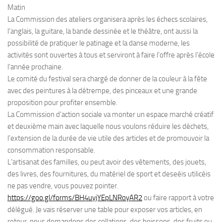
Matin
La Commission des ateliers organisera après les échecs scolaires,
l’anglais, la guitare, la bande dessinée et le théâtre, ont aussi la
possibilité de pratiquer le patinage et la danse moderne, les
activités sont ouvertes à tous et serviront à faire l’offre après l’école
l’année prochaine.
Le comité du festival sera chargé de donner de la couleur à la fête
avec des peintures à la détrempe, des pinceaux et une grande
proposition pour profiter ensemble.
La Commission d’action sociale va monter un espace marché créatif
et deuxième main avec laquelle nous voulons réduire les déchets,
l’extension de la durée de vie utile des articles et de promouvoir la
consommation responsable.
L’artisanat des familles, ou peut avoir des vêtements, des jouets,
des livres, des fournitures, du matériel de sport et deseéis utilicéis
ne pas vendre, vous pouvez pointer.
https://goo.gl/forms/BH4uyjYEpLNRoyAR2
ou faire rapport à votre
délégué. Je vais réserver une table pour exposer vos articles, en
retour, nous demandons des collations, des boissons, des fruits ou