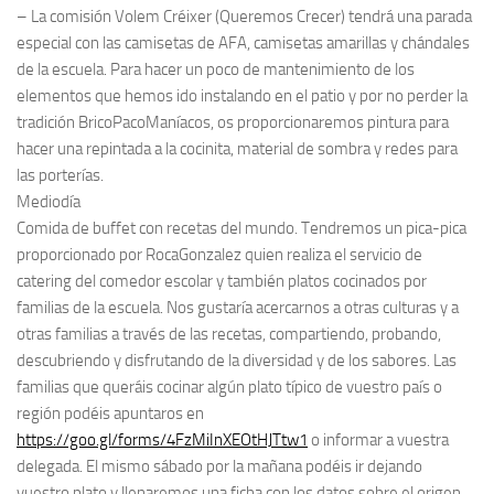
– La comisión Volem Créixer (Queremos Crecer) tendrá una parada
especial con las camisetas de AFA, camisetas amarillas y chándales
de la escuela. Para hacer un poco de mantenimiento de los
elementos que hemos ido instalando en el patio y por no perder la
tradición BricoPacoManíacos, os proporcionaremos pintura para
hacer una repintada a la cocinita, material de sombra y redes para
las porterías.
Mediodía
Comida de buffet con recetas del mundo. Tendremos un pica-pica
proporcionado por RocaGonzalez quien realiza el servicio de
catering del comedor escolar y también platos cocinados por
familias de la escuela. Nos gustaría acercarnos a otras culturas y a
otras familias a través de las recetas, compartiendo, probando,
descubriendo y disfrutando de la diversidad y de los sabores. Las
familias que queráis cocinar algún plato típico de vuestro país o
región podéis apuntaros en
https://goo.gl/forms/4FzMiInXEOtHJTtw1
o informar a vuestra
delegada. El mismo sábado por la mañana podéis ir dejando
vuestro plato y llenaremos una ficha con los datos sobre el origen,