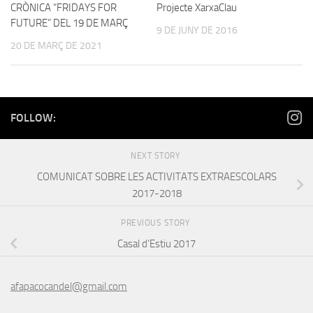
CRÒNICA “FRIDAYS FOR
Projecte XarxaClau
FUTURE” DEL 19 DE MARÇ
9 DE JUNY DE 2016
20 DE MARÇ DE 2021
FOLLOW:
NEXT STORY
COMUNICAT SOBRE LES ACTIVITATS EXTRAESCOLARS
2017-2018
PREVIOUS STORY
Casal d’Estiu 2017
afapacocandel@gmail.com