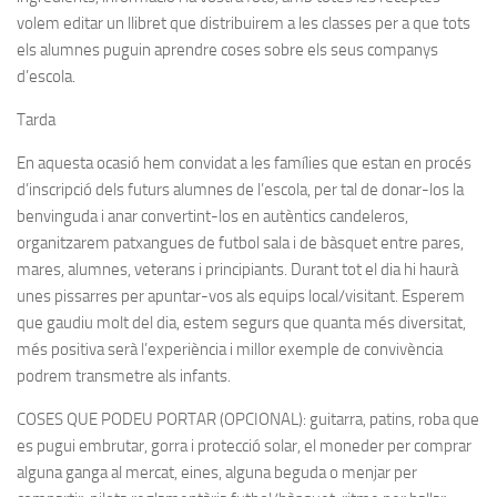
volem editar un llibret que distribuirem a les classes per a que tots
els alumnes puguin aprendre coses sobre els seus companys
d’escola.
Tarda
En aquesta ocasió hem convidat a les famílies que estan en procés
d’inscripció dels futurs alumnes de l’escola, per tal de donar-los la
benvinguda i anar convertint-los en autèntics candeleros,
organitzarem patxangues de futbol sala i de bàsquet entre pares,
mares, alumnes, veterans i principiants. Durant tot el dia hi haurà
unes pissarres per apuntar-vos als equips local/visitant. Esperem
que gaudiu molt del dia, estem segurs que quanta més diversitat,
més positiva serà l’experiència i millor exemple de convivència
podrem transmetre als infants.
COSES QUE PODEU PORTAR (OPCIONAL): guitarra, patins, roba que
es pugui embrutar, gorra i protecció solar, el moneder per comprar
alguna ganga al mercat, eines, alguna beguda o menjar per