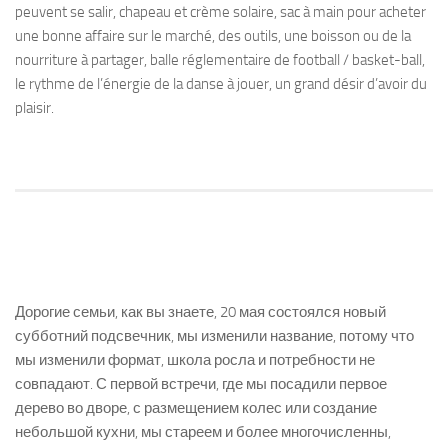
peuvent se salir, chapeau et crème solaire, sac à main pour acheter
une bonne affaire sur le marché, des outils, une boisson ou de la
nourriture à partager, balle réglementaire de football / basket-ball,
le rythme de l’énergie de la danse à jouer, un grand désir d’avoir du
plaisir.
Дорогие семьи, как вы знаете, 20 мая состоялся новый
субботний подсвечник, мы изменили название, потому что
мы изменили формат, школа росла и потребности не
совпадают. С первой встречи, где мы посадили первое
дерево во дворе, с размещением колес или создание
небольшой кухни, мы стареем и более многочисленны,