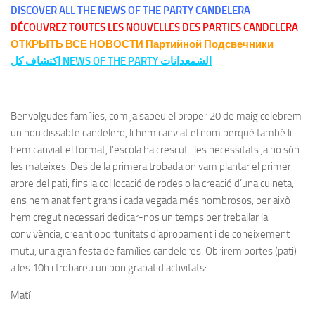
DISCOVER ALL THE NEWS OF THE PARTY CANDELERA
DÉCOUVREZ TOUTES LES NOUVELLES DES PARTIES CANDELERA
ОТКРЫТЬ ВСЕ НОВОСТИ Партийной Подсвечники
اكتشاف كل NEWS OF THE PARTY الشمعدانات
Benvolgudes famílies, com ja sabeu el proper 20 de maig celebrem
un nou dissabte candelero, li hem canviat el nom perquè també li
hem canviat el format, l’escola ha crescut i les necessitats ja no són
les mateixes. Des de la primera trobada on vam plantar el primer
arbre del pati, fins la col·locació de rodes o la creació d’una cuineta,
ens hem anat fent grans i cada vegada més nombrosos, per això
hem cregut necessari dedicar-nos un temps per treballar la
convivència, creant oportunitats d’apropament i de coneixement
mutu, una gran festa de famílies candeleres. Obrirem portes (pati)
a les 10h i trobareu un bon grapat d’activitats:
Matí