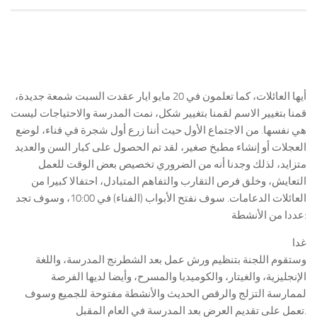
أيها العائلات، كما تعلمون في 20 مايو ايار عقدت السبت شمعة جديدة،
قمنا بتغيير الاسم لقمنا بتغيير شكل، نمت المدرسة والاحتياجات ليست
هي نفسها. من الاجتماع الأول حيث أننا زرع أول شجرة في فناء، لوضع
العجلات أو إنشاء مطبخ صغير، لقد تم الحصول على كبار السن والعديد
متزايد، لذلك وجدنا أنه من الضروري تخصيص بعض الوقت للعمل
التعايش، وخلق فرص التقارب والتفاهم المتبادل، احتفالا كبيرا من
العائلات الدعامات. سوف نفتح الأبواب (الفناء) في 10:00، وسوف تجد
عددا من الأنشطة:
غدا
وستقوم اللجنة بتنظيم ورش عمل بعد الشطرنج المدرسة، واللغة
الإنجليزية، والغيتار، والكوميديا ​​والمسرح، وأيضا لديها الفرصة
لممارسة التزلج والرقص الحديث والأنشطة مفتوحة للجميع وسوف
تعمل على تقديم العرض بعد المدرسة في العام المقبل.