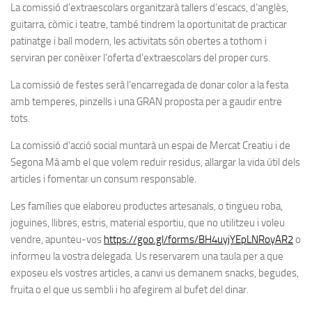
La comissió d’extraescolars organitzarà tallers d’escacs, d’anglès,
guitarra, còmic i teatre, també tindrem la oportunitat de practicar
patinatge i ball modern, les activitats són obertes a tothom i
serviran per conèixer l’oferta d’extraescolars del proper curs.
La comissió de festes serà l’encarregada de donar color a la festa
amb temperes, pinzells i una GRAN proposta per a gaudir entre
tots.
La comissió d’acció social muntarà un espai de Mercat Creatiu i de
Segona Mà amb el que volem reduir residus, allargar la vida útil dels
articles i fomentar un consum responsable.
Les famílies que elaboreu productes artesanals, o tingueu roba,
joguines, llibres, estris, material esportiu, que no utilitzeu i voleu
vendre, apunteu-vos
https://goo.gl/forms/BH4uyjYEpLNRoyAR2
o
informeu la vostra delegada. Us reservarem una taula per a que
exposeu els vostres articles, a canvi us demanem snacks, begudes,
fruita o el que us sembli i ho afegirem al bufet del dinar.