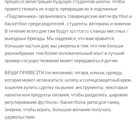
процессе регистрации будущих студентов школы, чтобы
приветствовать их и идти, превращая их в подлинные
«Подсвечники» организовать товарищеские матчи футбол и
баскетбол среди родителей , студенты, ветераны и новички.
В течение всего дня там будут apuntaros сланцы местных /
выездных бригады. Мы надеемся, что вам нравится
большая частью дня, мы уверены в том, что чем больше
разнообразия, тем более положительный опыт и лучший
пример сосуществования может передаваться детям.
ВЕЩИ ПРИВЕЗТИ (по желанию): гитара, коньки, одежду,
которая может испачкаться, шляпу и солнцезащитный крем,
кошелек купить сделку на рынке, инструменты, некоторые
напитки или продукты питания, чтобы разделить, шаровая
регулированию футбола / баскетбола, ритм для танец
энергии, чтобы играть, большое желание получать
удовольствие.