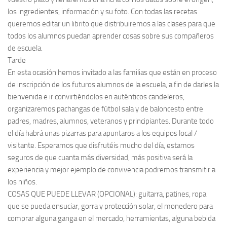
los ingredientes, información y su foto. Con todas las recetas
queremos editar un librito que distribuiremos a las clases para que
todos los alumnos puedan aprender cosas sobre sus compañeros
de escuela.
Tarde
En esta ocasión hemos invitado a las familias que están en proceso
de inscripción de los futuros alumnos de la escuela, a fin de darles la
bienvenida e ir convirtiéndolos en auténticos candeleros,
organizaremos pachangas de fútbol sala y de baloncesto entre
padres, madres, alumnos, veteranos y principiantes. Durante todo
el día habrá unas pizarras para apuntaros a los equipos local /
visitante. Esperamos que disfrutéis mucho del día, estamos
seguros de que cuanta más diversidad, más positiva será la
experiencia y mejor ejemplo de convivencia podremos transmitir a
los niños.
COSAS QUE PUEDE LLEVAR (OPCIONAL): guitarra, patines, ropa
que se pueda ensuciar, gorra y protección solar, el monedero para
comprar alguna ganga en el mercado, herramientas, alguna bebida