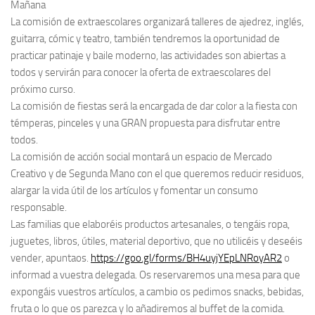
Mañana
La comisión de extraescolares organizará talleres de ajedrez, inglés,
guitarra, cómic y teatro, también tendremos la oportunidad de
practicar patinaje y baile moderno, las actividades son abiertas a
todos y servirán para conocer la oferta de extraescolares del
próximo curso.
La comisión de fiestas será la encargada de dar color a la fiesta con
témperas, pinceles y una GRAN propuesta para disfrutar entre
todos.
La comisión de acción social montará un espacio de Mercado
Creativo y de Segunda Mano con el que queremos reducir residuos,
alargar la vida útil de los artículos y fomentar un consumo
responsable.
Las familias que elaboréis productos artesanales, o tengáis ropa,
juguetes, libros, útiles, material deportivo, que no utilicéis y deseéis
vender, apuntaos.
https://goo.gl/forms/BH4uyjYEpLNRoyAR2
o
informad a vuestra delegada. Os reservaremos una mesa para que
expongáis vuestros artículos, a cambio os pedimos snacks, bebidas,
fruta o lo que os parezca y lo añadiremos al buffet de la comida.