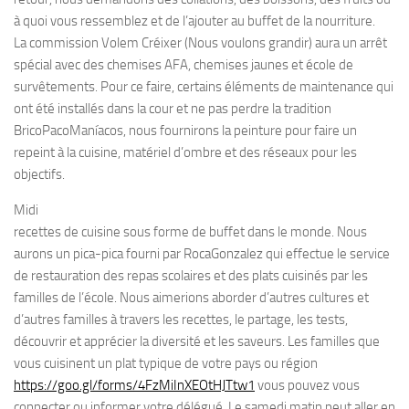
à quoi vous ressemblez et de l’ajouter au buffet de la nourriture.
La commission Volem Créixer (Nous voulons grandir) aura un arrêt
spécial avec des chemises AFA, chemises jaunes et école de
survêtements. Pour ce faire, certains éléments de maintenance qui
ont été installés dans la cour et ne pas perdre la tradition
BricoPacoManíacos, nous fournirons la peinture pour faire un
repeint à la cuisine, matériel d’ombre et des réseaux pour les
objectifs.
Midi
recettes de cuisine sous forme de buffet dans le monde. Nous
aurons un pica-pica fourni par RocaGonzalez qui effectue le service
de restauration des repas scolaires et des plats cuisinés par les
familles de l’école. Nous aimerions aborder d’autres cultures et
d’autres familles à travers les recettes, le partage, les tests,
découvrir et apprécier la diversité et les saveurs. Les familles que
vous cuisinent un plat typique de votre pays ou région
https://goo.gl/forms/4FzMiInXEOtHJTtw1
vous pouvez vous
connecter ou informer votre délégué. Le samedi matin peut aller en