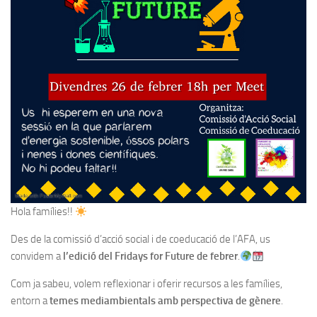
Hola famílies!!
Des de la comissió d’acció social i de coeducació de l’AFA, us
convidem a
l’edició del Fridays for Future de febrer
.
Com ja sabeu, volem reflexionar i oferir recursos a les famílies,
entorn a
temes mediambientals amb perspectiva de gènere
.