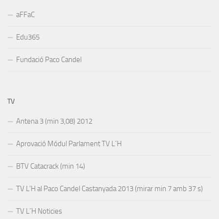
aFFaC
Edu365
Fundació Paco Candel
TV
Antena 3 (min 3,08) 2012
Aprovació Módul Parlament TV L´H
BTV Catacrack (min 14)
TV L’H al Paco Candel Castanyada 2013 (mirar min 7 amb 37 s)
TV L´H Noticies