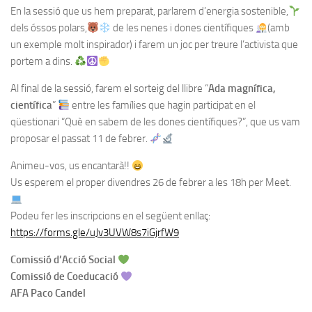
En la sessió que us hem preparat, parlarem d’energia sostenible,
dels óssos polars,
de les nenes i dones científiques
(amb
un exemple molt inspirador) i farem un joc per treure l’activista que
portem a dins.
Al final de la sessió, farem el sorteig del llibre “
Ada magnífica,
científica
”
entre les famílies que hagin participat en el
qüestionari “Què en sabem de les dones científiques?”, que us vam
proposar el passat 11 de febrer.
Animeu-vos, us encantarà!!
Us esperem el proper divendres 26 de febrer a les 18h per Meet.
Podeu fer les inscripcions en el següent enllaç:
https://forms.gle/uJv3UVW8s7iGjrfW9
Comissió d’Acció Social
Comissió de Coeducació
AFA Paco Candel