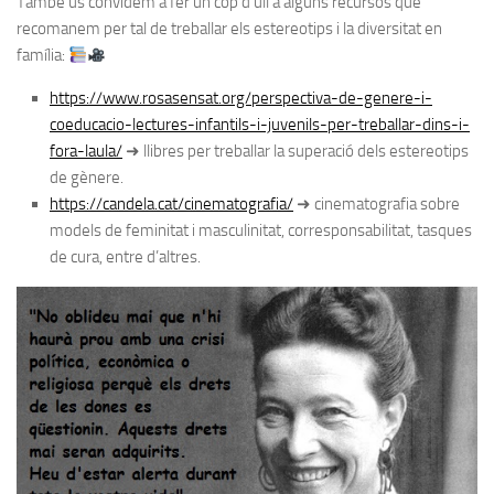
També us convidem a fer un cop d’ull a alguns recursos que
recomanem per tal de treballar els estereotips i la diversitat en
família:
https://www.rosasensat.org/perspectiva-de-genere-i-
coeducacio-lectures-infantils-i-juvenils-per-treballar-dins-i-
fora-laula/
➜ llibres per treballar la superació dels estereotips
de gènere.
https://candela.cat/cinematografia/
➜ cinematografia sobre
models de feminitat i masculinitat, corresponsabilitat, tasques
de cura, entre d’altres.