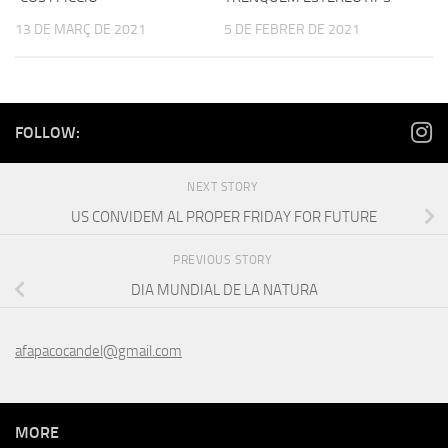
13 DE MARÇ DE 2021
5 DE FEBRER DE 2021
FOLLOW:
NEXT STORY
US CONVIDEM AL PROPER FRIDAY FOR FUTURE
PREVIOUS STORY
DIA MUNDIAL DE LA NATURA
afapacocandel@gmail.com
MORE