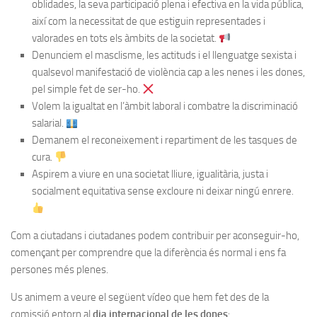
oblidades, la seva participació plena i efectiva en la vida pública,
així com la necessitat de que estiguin representades i
valorades en tots els àmbits de la societat.
Denunciem el masclisme, les actituds i el llenguatge sexista i
qualsevol manifestació de violència cap a les nenes i les dones,
pel simple fet de ser-ho.
Volem la igualtat en l’àmbit laboral i combatre la discriminació
salarial.
Demanem el reconeixement i repartiment de les tasques de
cura.
Aspirem a viure en una societat lliure, igualitària, justa i
socialment equitativa sense excloure ni deixar ningú enrere.
Com a ciutadans i ciutadanes podem contribuir per aconseguir-ho,
començant per comprendre que la diferència és normal i ens fa
persones més plenes.
Us animem a veure el següent vídeo que hem fet des de la
comissió entorn al
dia internacional de les dones
: