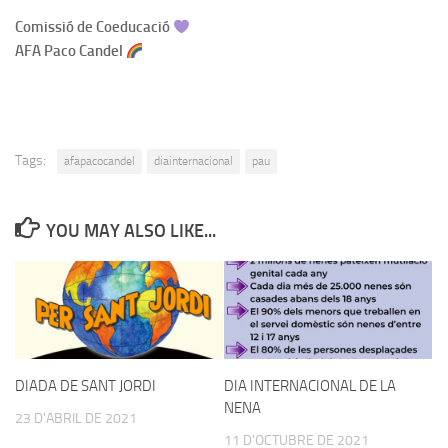
Comissió de Coeducació
AFA Paco Candel
Tags:
afapacocandel
diainternacional
pau
YOU MAY ALSO LIKE...
DIADA DE SANT JORDI
DIA INTERNACIONAL DE LA
NENA
23 D'ABRIL DE 2021
11 D'OCTUBRE DE 2021