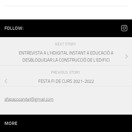
FOLLOW:
NEXT STORY
ENTREVISTA A L’HDIGITAL INSTANT A EDUCACIÓ A
DESBLOQUEJAR LA CONSTRUCCIÓ DE L’EDIFICI
PREVIOUS STORY
FESTA FI DE CURS 2021-2022
afapacocandel@gmail.com
MORE