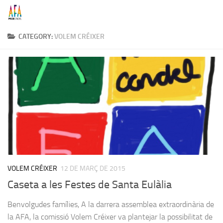
Skip to content
CATEGORY:
VOLEM CRÉIXER
VOLEM CRÉIXER
12 DE MARÇ DE 2015
Caseta a les Festes de Santa Eulàlia
Benvolgudes famílies, A la darrera assemblea extraordinària de
la AFA, la comissió Volem Créixer va plantejar la possibilitat de