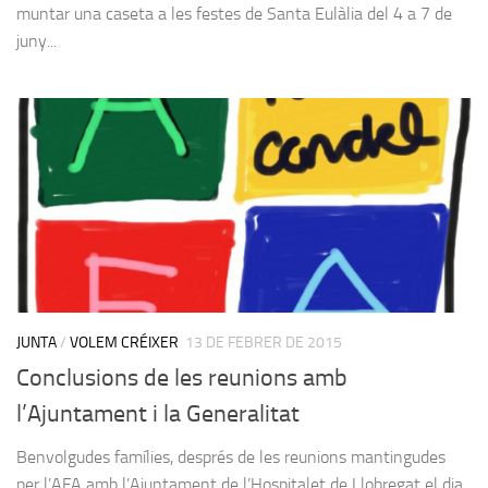
muntar una caseta a les festes de Santa Eulàlia del 4 a 7 de
juny...
JUNTA
/
VOLEM CRÉIXER
13 DE FEBRER DE 2015
Conclusions de les reunions amb
l’Ajuntament i la Generalitat
Benvolgudes famílies, després de les reunions mantingudes
per l’AFA amb l’Ajuntament de l’Hospitalet de Llobregat el dia