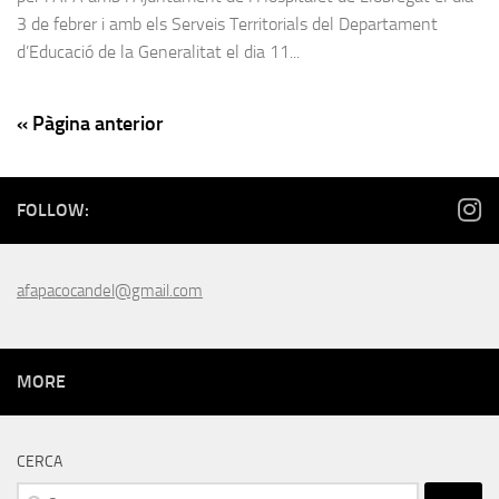
3 de febrer i amb els Serveis Territorials del Departament
d’Educació de la Generalitat el dia 11...
« Pàgina anterior
FOLLOW:
afapacocandel@gmail.com
MORE
CERCA
Cerca: