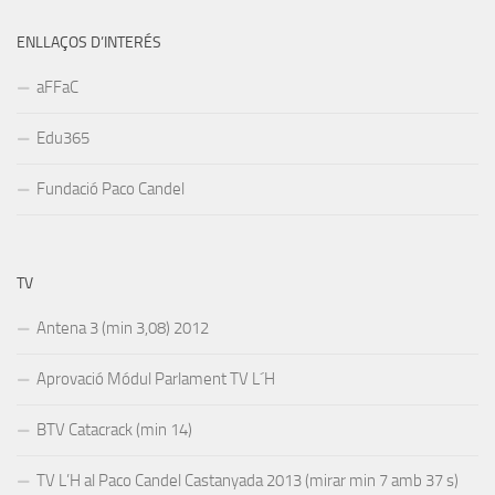
ENLLAÇOS D’INTERÉS
aFFaC
Edu365
Fundació Paco Candel
TV
Antena 3 (min 3,08) 2012
Aprovació Módul Parlament TV L´H
BTV Catacrack (min 14)
TV L’H al Paco Candel Castanyada 2013 (mirar min 7 amb 37 s)