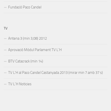
Fundació Paco Candel
TV
Antena 3 (min 3,08) 2012
Aprovació Módul Parlament TV L´H
BTV Catacrack (min 14)
TV L’H al Paco Candel Castanyada 2013 (mirar min 7 amb 37 s)
TV L´H Noticies