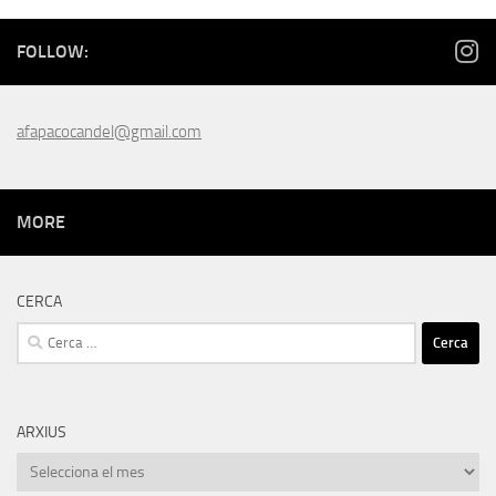
FOLLOW:
afapacocandel@gmail.com
MORE
CERCA
Cerca:
ARXIUS
Arxius