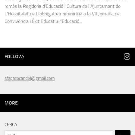
remès la Regidoria d’Educació i Cultura de l’Ajuntament de
L’Hospitalet de Llobregat en referència a la VII Jornada de
Convivència i Èxit Educatiu: “Educació...
FOLLOW:
afapacocandel@gmail.com
MORE
CERCA
Cerca: