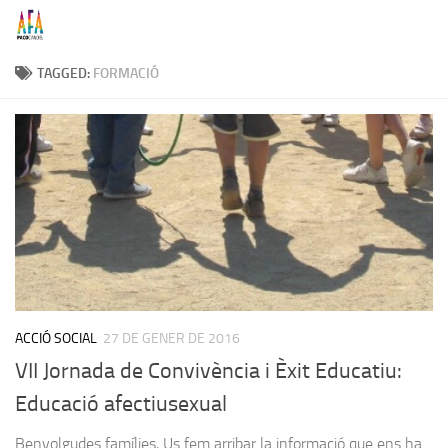
Skip to content
TAGGED:
FORMACIÓ
ACCIÓ SOCIAL
27 DE GENER DE 2016
VII Jornada de Convivència i Èxit Educatiu:
Educació afectiusexual
Benvolgudes famílies, Us fem arribar la informació que ens ha