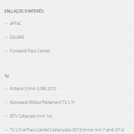
ENLLAÇOS D’INTERÉS
aFFaC
Edu365
Fundació Paco Candel
TV
Antena 3 (min 3,08) 2012
Aprovació Módul Parlament TV L´H
BTV Catacrack (min 14)
TV L’H al Paco Candel Castanyada 2013 (mirar min 7 amb 37 s)