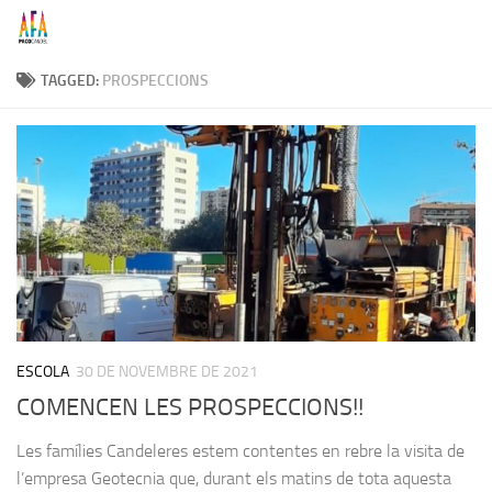
Skip to content
TAGGED:
PROSPECCIONS
ESCOLA
30 DE NOVEMBRE DE 2021
COMENCEN LES PROSPECCIONS!!
Les famílies Candeleres estem contentes en rebre la visita de
l’empresa Geotecnia que, durant els matins de tota aquesta