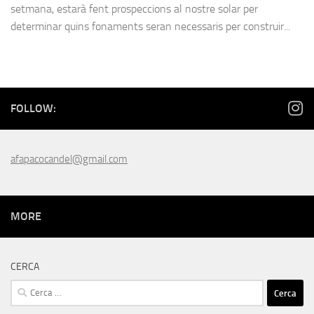
setmana, estarà fent prospeccions al nostre solar per
determinar quins fonaments seran necessaris per construir...
FOLLOW:
afapacocandel@gmail.com
MORE
CERCA
Cerca: