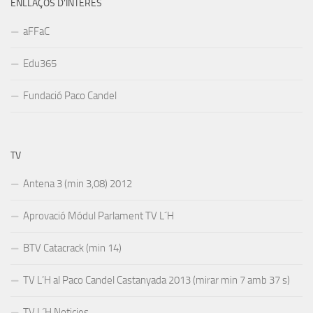
ENLLAÇOS D’INTERÉS
aFFaC
Edu365
Fundació Paco Candel
TV
Antena 3 (min 3,08) 2012
Aprovació Módul Parlament TV L´H
BTV Catacrack (min 14)
TV L’H al Paco Candel Castanyada 2013 (mirar min 7 amb 37 s)
TV L´H Noticies