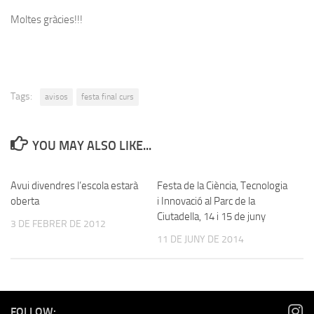
Moltes gràcies!!!
Tags:
avisos
festa final curs
YOU MAY ALSO LIKE...
Avui divendres l’escola estarà
Festa de la Ciència, Tecnologia
oberta
i Innovació al Parc de la
Ciutadella, 14 i 15 de juny
3 DE FEBRER DE 2012
11 DE JUNY DE 2014
FOLLOW: