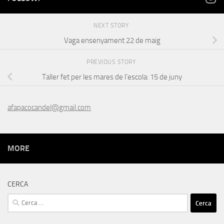
NEXT STORY
Vaga ensenyament 22 de maig
PREVIOUS STORY
Taller fet per les mares de l’escola: 15 de juny
afapacocandel@gmail.com
MORE
CERCA
Cerca: