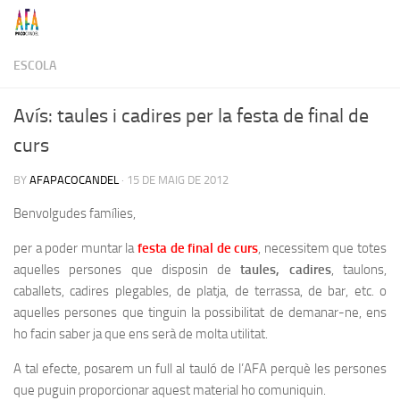
Skip to content
ESCOLA
Avís: taules i cadires per la festa de final de
curs
BY
AFAPACOCANDEL
·
15 DE MAIG DE 2012
Benvolgudes famílies,
per a poder muntar la
festa de final de curs
, necessitem que totes
aquelles persones que disposin de
taules, cadires
, taulons,
caballets, cadires plegables, de platja, de terrassa, de bar, etc. o
aquelles persones que tinguin la possibilitat de demanar-ne, ens
ho facin saber ja que ens serà de molta utilitat.
A tal efecte, posarem un full al tauló de l’AFA perquè les persones
que puguin proporcionar aquest material ho comuniquin.