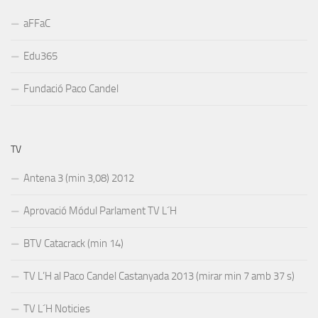
aFFaC
Edu365
Fundació Paco Candel
TV
Antena 3 (min 3,08) 2012
Aprovació Módul Parlament TV L´H
BTV Catacrack (min 14)
TV L’H al Paco Candel Castanyada 2013 (mirar min 7 amb 37 s)
TV L´H Noticies