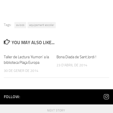
Tags:
avisos
equipament escolar
YOU MAY ALSO LIKE...
Taller de Lectura ‘Kumon’ a la
Bona Diada de Sant Jordi !
biblioteca Plaça Europa
23 D'ABRIL DE 2014
30 DE GENER DE 2014
FOLLOW:
NEXT STORY