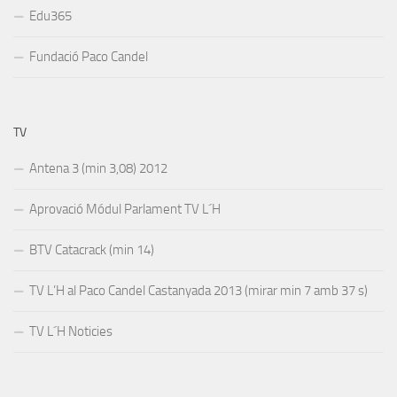
Edu365
Fundació Paco Candel
TV
Antena 3 (min 3,08) 2012
Aprovació Módul Parlament TV L´H
BTV Catacrack (min 14)
TV L’H al Paco Candel Castanyada 2013 (mirar min 7 amb 37 s)
TV L´H Noticies