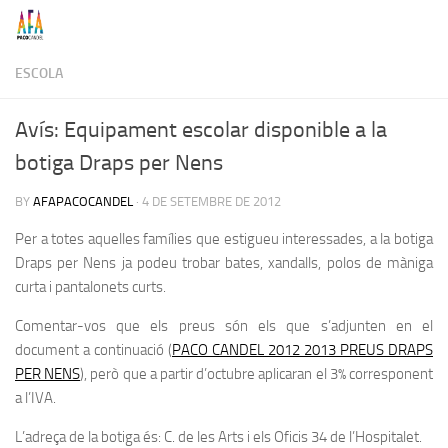
Skip to content
ESCOLA
Avís: Equipament escolar disponible a la
botiga Draps per Nens
BY
AFAPACOCANDEL
·
4 DE SETEMBRE DE 2012
Per a totes aquelles famílies que estigueu interessades, a la botiga
Draps per Nens ja podeu trobar bates, xandalls, polos de màniga
curta i pantalonets curts.
Comentar-vos que els preus són els que s’adjunten en el
document a continuació (
PACO CANDEL 2012 2013 PREUS DRAPS
PER NENS
), però que a partir d’octubre aplicaran el 3% corresponent
a l’IVA.
L’adreça de la botiga és: C. de les Arts i els Oficis 34 de l’Hospitalet.