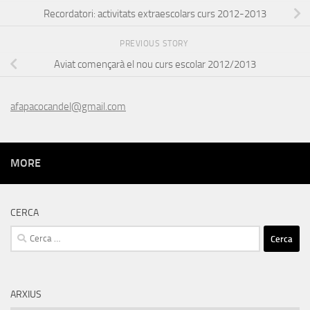
Recordatori: activitats extraescolars curs 2012-2013
PREVIOUS STORY
Aviat començarà el nou curs escolar 2012/2013
afapacocandel@gmail.com
MORE
CERCA
Cerca:
ARXIUS