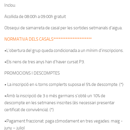
Inclou:
Acollida de 08:00h a 09:00h gratuït
Obsequi de samarreta de casal per les sortides setmanals d’aigua.
NORMATIVA DELS CASALS**********************
•L’obertura del grup queda condicionada a un mínim d’inscripcions.
•Els nens de tres anys han d’haver cursat P3.
PROMOCIONS I DESCOMPTES
• La inscripció en 4 torns complerts suposa el 5% de descompte. (*)·
•Amb la inscripció de 3 o més germans s’obté un 10% de
descompte en les setmanes inscrites (és necessari presentar
certificat de convivència). (*)
•Pagament fraccionat: paga còmodament en tres vegades: maig -
juny – juliol