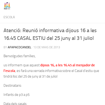
Skip to content
ESCOLA
Atenció: Reunió informativa dijous 16 a les
16.45 CASAL ESTIU del 25 juny al 31 juliol
BY
AFAPACOCANDEL
·
13 DE MAIG DE 2013
Benvolgudes famílies,
us informem que aquest
dijous 16, a les 16.45 al menjador de
l’escola
, es farà una xerrada informativa sobre el Casal d’estiu que
tindrà lloc del 25 de juny al 31 de juliol
Destinataris
:
Infants de p3 a p5
Data dels casals: