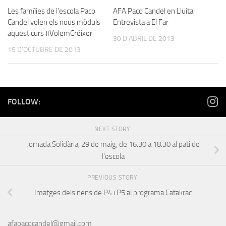
Les famílies de l’escola Paco
AFA Paco Candel en Lluita:
Candel volen els nous mòduls
Entrevista a El Far
aquest curs #VolemCréixer
30 D'ABRIL DE 2013
15 D'OCTUBRE DE 2013
FOLLOW:
NEXT STORY
Jornada Solidària, 29 de maig, de 16.30 a 18.30 al pati de
l’escola
PREVIOUS STORY
Imatges dels nens de P4 i P5 al programa Catakrac
afapacocandel@gmail.com