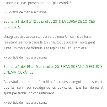
elaborar, cuinar i presentar el seu plat estrella!
-> Sortida de matí a la piscina
Setmana 3: del 8 al 12 de juliol de 2013. LA CURSA DE COTXES
ESPECIALS.
Una grua t’aixeca quan tens un problema. Un camió es fort i
resistent i sempre treballa. En un autobús pot anar molta gent
junta. Un cotxe de formula 1 és ràpid i àgil… i tu, com ets?
-> Sortida de matí a la piscina.
Setmana 4: del 15 al 19 de juliol de 2013 HAN ROBAT ALS ESTUDIS
CINEMATOGRÀFICS
Als estudis de cinema “
bcn films
” han desaparegut tots els estris
que fan servir pel rodatge de les pel·lícules… Ens han demanat
ajuda per trobar-ho conjuntament.
-> Sortida de matí a la piscina