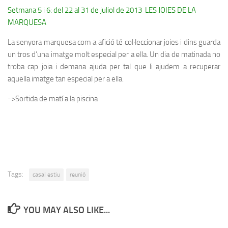
Setmana 5 i 6: del 22 al 31 de juliol de 2013 LES JOIES DE LA
MARQUESA
La senyora marquesa com a afició té col·leccionar joies i dins guarda
un tros d’una imatge molt especial per a ella. Un dia de matinada no
troba cap joia i demana ajuda per tal que li ajudem a recuperar
aquella imatge tan especial per a ella.
->Sortida de matí a la piscina
Tags:
casal estiu
reunió
YOU MAY ALSO LIKE...