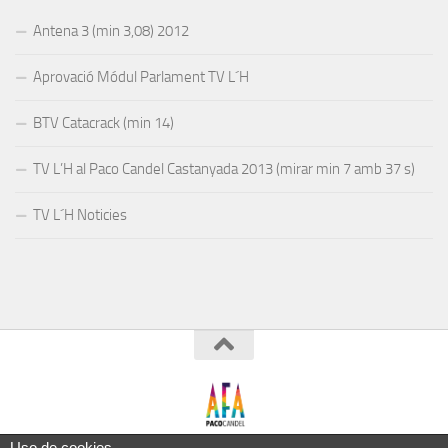
Antena 3 (min 3,08) 2012
Aprovació Módul Parlament TV L´H
BTV Catacrack (min 14)
TV L’H al Paco Candel Castanyada 2013 (mirar min 7 amb 37 s)
TV L´H Noticies
Esta página utiliza cookies y otras
Uso de cookies