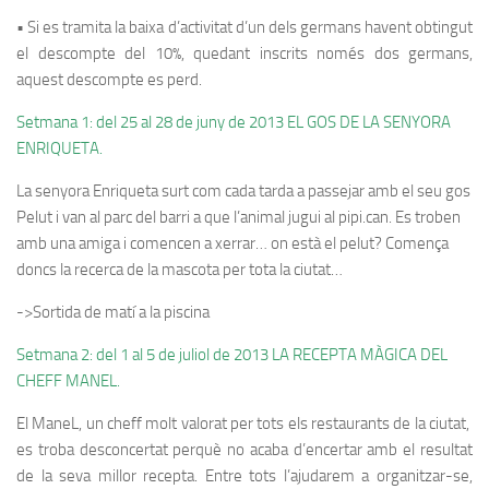
• Si es tramita la baixa d’activitat d’un dels germans havent obtingut
el descompte del 10%, quedant inscrits només dos germans,
aquest descompte es perd.
Setmana 1: del 25 al 28 de juny de 2013 EL GOS DE LA SENYORA
ENRIQUETA.
La senyora Enriqueta surt com cada tarda a passejar amb el seu gos
Pelut i van al parc del barri a que l’animal jugui al pipi.can. Es troben
amb una amiga i comencen a xerrar… on està el pelut? Comença
doncs la recerca de la mascota per tota la ciutat…
->Sortida de matí a la piscina
Setmana 2: del 1 al 5 de juliol de 2013 LA RECEPTA MÀGICA DEL
CHEFF MANEL.
El ManeL, un cheff molt valorat per tots els restaurants de la ciutat,
es troba desconcertat perquè no acaba d’encertar amb el resultat
de la seva millor recepta. Entre tots l’ajudarem a organitzar-se,