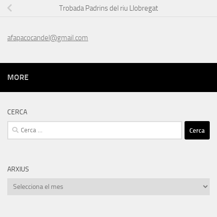
Trobada Padrins del riu Llobregat
afapacocandel@gmail.com
MORE
CERCA
Cerca:
ARXIUS
Arxius