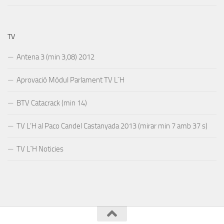
TV
Antena 3 (min 3,08) 2012
Aprovació Módul Parlament TV L´H
BTV Catacrack (min 14)
TV L’H al Paco Candel Castanyada 2013 (mirar min 7 amb 37 s)
TV L´H Noticies