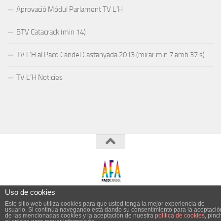
Aprovació Módul Parlament TV L´H
BTV Catacrack (min 14)
TV L’H al Paco Candel Castanyada 2013 (mirar min 7 amb 37 s)
TV L´H Noticies
Esta página utiliza cookies y otras
Uso de cookies
tecnologías para que podamos mejorar
Este sitio web utiliza cookies para que usted tenga la mejor experiencia de
Aceptar
Rechazar
usuario. Si continúa navegando está dando su consentimiento para la aceptació
su experiencia en nuestros sitios:
Más
de las mencionadas cookies y la aceptación de nuestra
política de cookies
, pinc