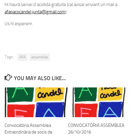
Hi haurà
servei d’acollida gratuïta
(
cal avisar
enviant un mail a:
afapacocandel.junta@gmail.com
)
Us hi esperem.
Tags:
AFA
assemblea
YOU MAY ALSO LIKE...
Convocatòria Assemblea
CONVOCATÒRIA ASSEMBLEA
Extraordinària de socis de
26/10/2016