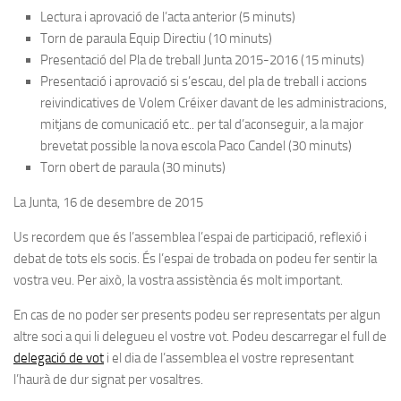
Lectura i aprovació de l’acta anterior (5 minuts)
Torn de paraula Equip Directiu (10 minuts)
Presentació del Pla de treball Junta 2015-2016 (15 minuts)
Presentació i aprovació si s’escau, del pla de treball i accions
reivindicatives de Volem Créixer davant de les administracions,
mitjans de comunicació etc.. per tal d’aconseguir, a la major
brevetat possible la nova escola Paco Candel (30 minuts)
Torn obert de paraula (30 minuts)
La Junta, 16 de desembre de 2015
Us recordem que és l’assemblea l’espai de participació, reflexió i
debat de tots els socis. És l’espai de trobada on podeu fer sentir la
vostra veu. Per això, la vostra assistència és molt important.
En cas de no poder ser presents podeu ser representats per algun
altre soci a qui li delegueu el vostre vot. Podeu descarregar el full de
delegació de vot
i el dia de l’assemblea el vostre representant
l’haurà de dur signat per vosaltres.