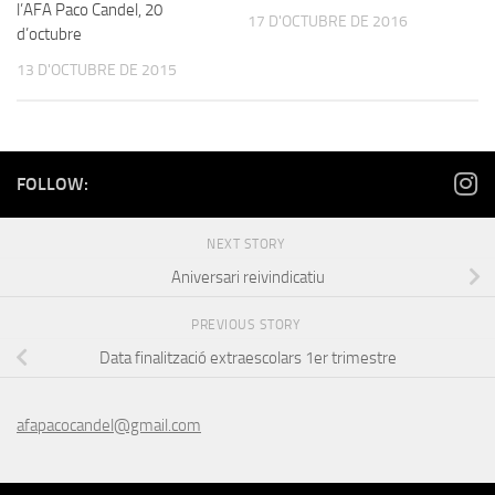
l’AFA Paco Candel, 20
17 D'OCTUBRE DE 2016
d’octubre
13 D'OCTUBRE DE 2015
FOLLOW:
NEXT STORY
Aniversari reivindicatiu
PREVIOUS STORY
Data finalització extraescolars 1er trimestre
afapacocandel@gmail.com