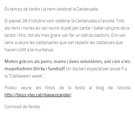
És temps de tardor i ja hem celebrat la Castanyada.
El passat 28 d’octubre vam celebrar la Castanyada a l’escola. Tots
els nens i nenes es van reunir al pati per cantar i ballar cançons de la
tardor i fins i tot els més grans van fer un ball de bastons. Ens van
venir a veure les castanyeres que van repartir les castanyes que
havien collit a la muntanya.
Moltes gràcies als pares, mares i àvies voluntàries, així com a les
maquilladores (Vicky i Sandra)!!
Un dia ben especial per posar fi a
la “Castaween week”.
Podeu veure les fotos de la festa al blog de l’escola
http://blocs.xtec.cat/diapacocandel/
Comissió de festes