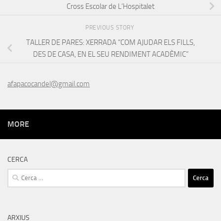
Cross Escolar de L’Hospitalet
PREVIOUS STORY
TALLER DE PARES: XERRADA “COM AJUDAR ELS FILLS,
DES DE CASA, EN EL SEU RENDIMENT ACADÈMIC”
afapacocandel@gmail.com
MORE
CERCA
Cerca:
ARXIUS