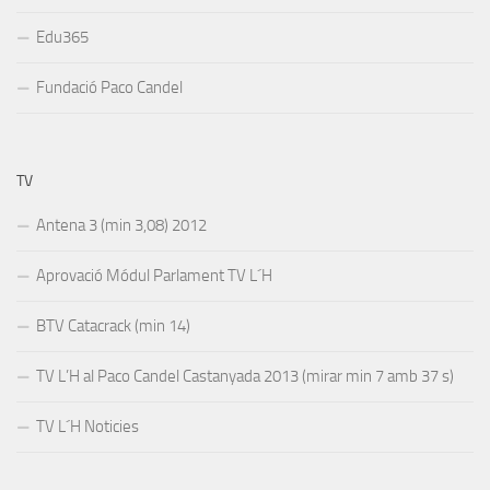
Edu365
Fundació Paco Candel
TV
Antena 3 (min 3,08) 2012
Aprovació Módul Parlament TV L´H
BTV Catacrack (min 14)
TV L’H al Paco Candel Castanyada 2013 (mirar min 7 amb 37 s)
TV L´H Noticies