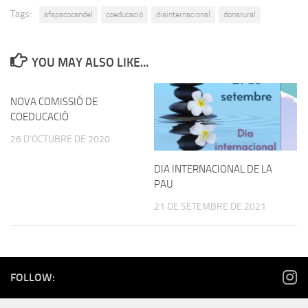
Tags:
afapacocandel
coeducació
diainternacional
donarural
YOU MAY ALSO LIKE...
NOVA COMISSIÓ DE
COEDUCACIÓ
26 D'OCTUBRE DE 2020
DIA INTERNACIONAL DE LA
PAU
21 DE SETEMBRE DE 2021
FOLLOW: