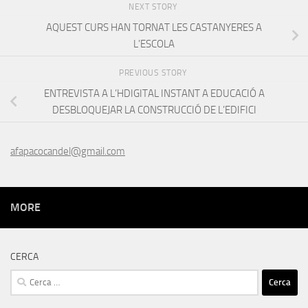
NEXT STORY
AQUEST CURS HAN TORNAT LES CASTANYERES A
L’ESCOLA
PREVIOUS STORY
ENTREVISTA A L’HDIGITAL INSTANT A EDUCACIÓ A
DESBLOQUEJAR LA CONSTRUCCIÓ DE L’EDIFICI
afapacocandel@gmail.com
MORE
CERCA
Cerca: