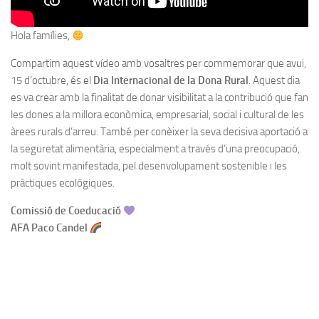
Hola famílies,
Compartim aquest vídeo amb vosaltres per commemorar que avui,
15 d’octubre, és el
Dia Internacional de la Dona Rural
. Aquest dia
es va crear amb la finalitat de donar visibilitat a la contribució que fan
les dones a la millora econòmica, empresarial, social i cultural de les
àrees rurals d’arreu. També per conèixer la seva decisiva aportació a
la seguretat alimentària, especialment a través d’una preocupació,
molt sovint manifestada, pel desenvolupament sostenible i les
pràctiques ecològiques.
Comissió de Coeducació
AFA Paco Candel