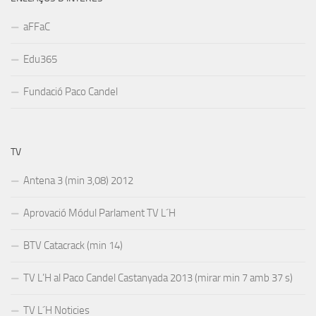
aFFaC
Edu365
Fundació Paco Candel
TV
Antena 3 (min 3,08) 2012
Aprovació Módul Parlament TV L´H
BTV Catacrack (min 14)
TV L’H al Paco Candel Castanyada 2013 (mirar min 7 amb 37 s)
TV L´H Noticies