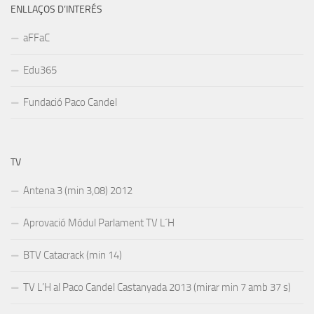
ENLLAÇOS D’INTERÉS
aFFaC
Edu365
Fundació Paco Candel
TV
Antena 3 (min 3,08) 2012
Aprovació Módul Parlament TV L´H
BTV Catacrack (min 14)
TV L’H al Paco Candel Castanyada 2013 (mirar min 7 amb 37 s)