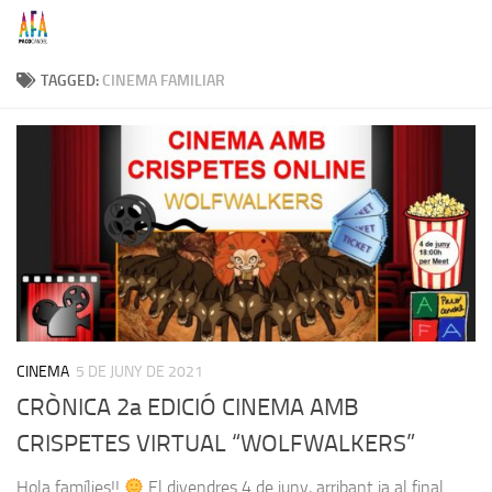
Skip to content
TAGGED:
CINEMA FAMILIAR
CINEMA
5 DE JUNY DE 2021
CRÒNICA 2a EDICIÓ CINEMA AMB
CRISPETES VIRTUAL “WOLFWALKERS”
Hola famílies!!
El divendres 4 de juny, arribant ja al final