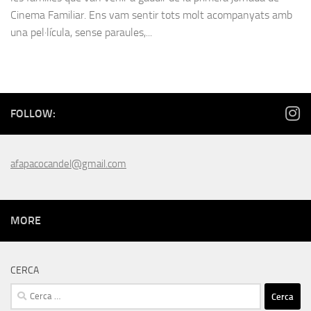
Cinema Familiar. Ens vam sentir tots molt acompanyats amb
una pel·lícula, sense paraules,...
FOLLOW:
afapacocandel@gmail.com
MORE
CERCA
Cerca: