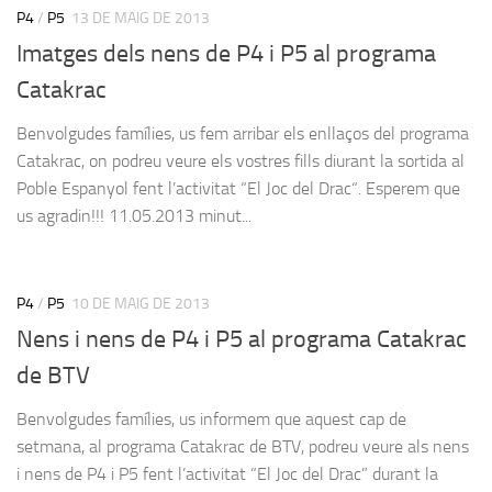
P4
/
P5
13 DE MAIG DE 2013
Imatges dels nens de P4 i P5 al programa
Catakrac
Benvolgudes famílies, us fem arribar els enllaços del programa
Catakrac, on podreu veure els vostres fills diurant la sortida al
Poble Espanyol fent l’activitat “El Joc del Drac“. Esperem que
us agradin!!! 11.05.2013 minut...
P4
/
P5
10 DE MAIG DE 2013
Nens i nens de P4 i P5 al programa Catakrac
de BTV
Benvolgudes famílies, us informem que aquest cap de
setmana, al programa Catakrac de BTV, podreu veure als nens
i nens de P4 i P5 fent l’activitat “El Joc del Drac” durant la