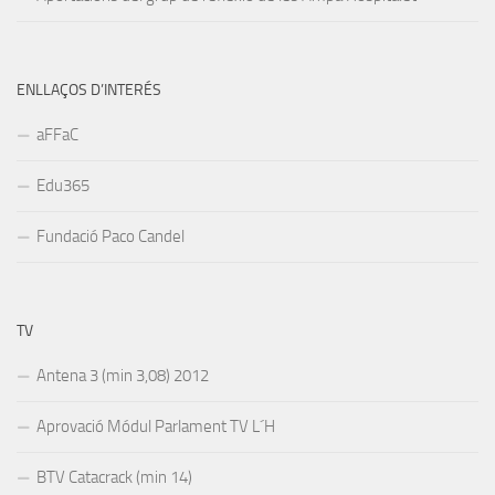
ENLLAÇOS D’INTERÉS
aFFaC
Edu365
Fundació Paco Candel
TV
Antena 3 (min 3,08) 2012
Aprovació Módul Parlament TV L´H
BTV Catacrack (min 14)