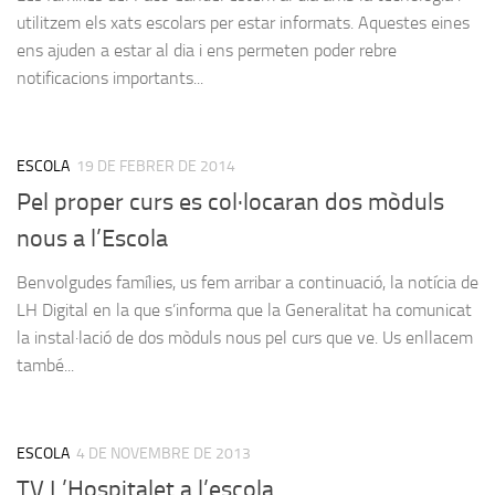
utilitzem els xats escolars per estar informats. Aquestes eines
ens ajuden a estar al dia i ens permeten poder rebre
notificacions importants...
ESCOLA
19 DE FEBRER DE 2014
Pel proper curs es col·locaran dos mòduls
nous a l’Escola
Benvolgudes famílies, us fem arribar a continuació, la notícia de
LH Digital en la que s’informa que la Generalitat ha comunicat
la instal·lació de dos mòduls nous pel curs que ve. Us enllacem
també...
ESCOLA
4 DE NOVEMBRE DE 2013
TV L’Hospitalet a l’escola