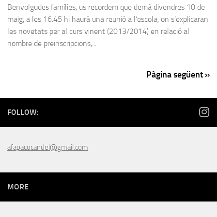
Benvolgudes famílies, us recordem que demà divendres 10 de
maig, a les 16.45 hi haurà una reunió a l’escola, on s’explicaran
les novetats per al curs vinent (2013/2014) en relació al
nombre de preinscripcions,...
Pàgina següent »
FOLLOW:
afapacocandel@gmail.com
MORE