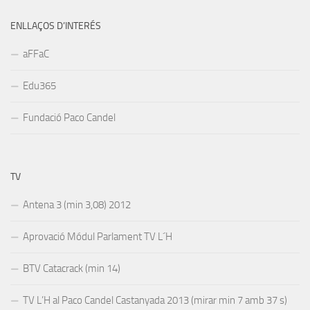
ENLLAÇOS D’INTERÉS
aFFaC
Edu365
Fundació Paco Candel
TV
Antena 3 (min 3,08) 2012
Aprovació Módul Parlament TV L´H
BTV Catacrack (min 14)
TV L’H al Paco Candel Castanyada 2013 (mirar min 7 amb 37 s)