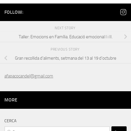
FOLLOW:
NEXT STORY
Taller: Emocions en Família. Educació emocional I i II.
PREVIOUS STORY
Gran recollida d’aliments, setmana del 13 al 19 d’octubre
afapacocandel@gmail.com
MORE
CERCA
Cerca: