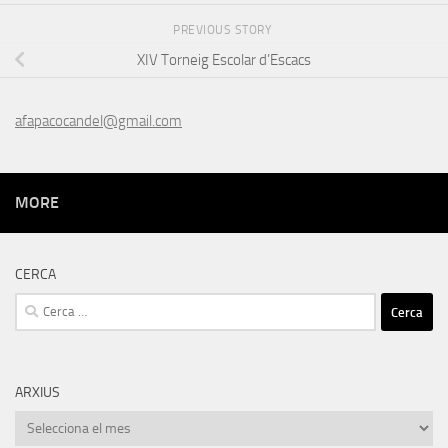
PREVIOUS STORY
XIV Torneig Escolar d’Escacs
afapacocandel@gmail.com
MORE
CERCA
Cerca:
ARXIUS
Arxius