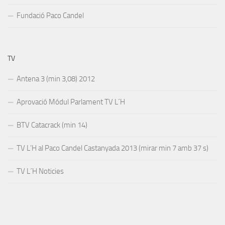
Fundació Paco Candel
TV
Antena 3 (min 3,08) 2012
Aprovació Módul Parlament TV L´H
BTV Catacrack (min 14)
TV L’H al Paco Candel Castanyada 2013 (mirar min 7 amb 37 s)
TV L´H Noticies