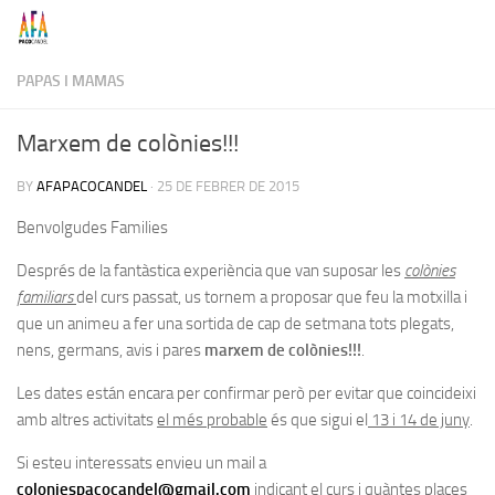
Skip to content
PAPAS I MAMAS
Marxem de colònies!!!
BY
AFAPACOCANDEL
·
25 DE FEBRER DE 2015
Benvolgudes Families
Després de la fantàstica experiència que van suposar les
colònies
familiars
del curs passat, us tornem a proposar que feu la motxilla i
que un animeu a fer una sortida de cap de setmana tots plegats,
nens, germans, avis i pares
marxem de colònies!!!
.
Les dates están encara per confirmar però per evitar que coincideixi
amb altres activitats
el més probable
és que sigui el
13 i 14 de juny
.
Si esteu interessats envieu un mail a
coloniespacocandel@gmail.com
indicant el curs i quàntes places