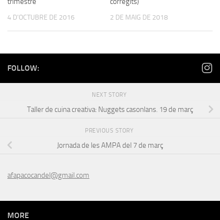
trimestre
corregits)
4 D'OCTUBRE DE 2016
2 DE MAIG DE 2018
FOLLOW:
NEXT STORY
Taller de cuina creativa: Nuggets casonlans. 19 de març
PREVIOUS STORY
Jornada de les AMPA del 7 de març
afapacocandel@gmail.com
MORE