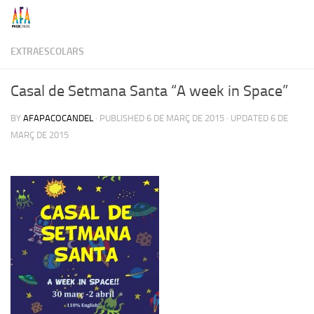
Skip to content
EXTRAESCOLARS
Casal de Setmana Santa “A week in Space”
BY
AFAPACOCANDEL
· PUBLISHED
6 DE MARÇ DE 2015
· UPDATED
6 DE
MARÇ DE 2015