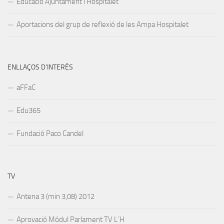
Educació Ajuntament l’Hospitalet
Aportacions del grup de reflexió de les Ampa Hospitalet
ENLLAÇOS D’INTERÉS
aFFaC
Edu365
Fundació Paco Candel
TV
Antena 3 (min 3,08) 2012
Aprovació Módul Parlament TV L´H