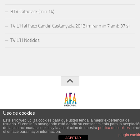
BTV Catacrack (min 14)
TV L’H al Paco Candel Castanyada 2013 (mirar min 7 amb 37 s)
TV L´H Noticies
Esta página utiliza cookies y otras
Uso de cookies
tecnologías para que podamos mejorar
Este sitio web utiliza cookies para que usted tenga la mejor experiencia de
Aceptar
Rechazar
usuario. Si continúa navegando está dando su consentimiento para la aceptació
su experiencia en nuestros sitios:
Más
de las mencionadas cookies y la aceptación de nuestra
política de cookies
, pinc
el enlace para mayor información.
información.
plugin cooki
ACEPTAR