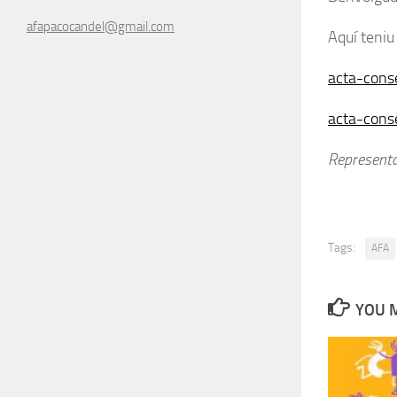
afapacocandel@gmail.com
Aquí teniu
acta-cons
acta-cons
Representa
Tags:
AFA
YOU M