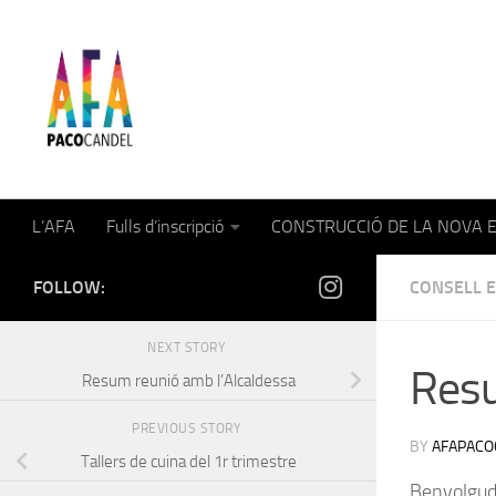
Skip to content
AFA Paco Candel
L’AFA
Fulls d’inscripció
CONSTRUCCIÓ DE LA NOVA 
FOLLOW:
CONSELL 
NEXT STORY
Resu
Resum reunió amb l’Alcaldessa
PREVIOUS STORY
BY
AFAPACO
Tallers de cuina del 1r trimestre
Benvolgude