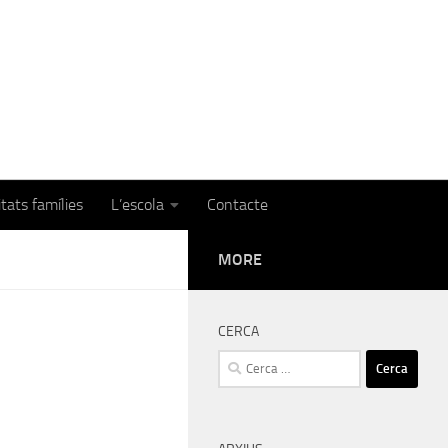
itats famílies
L’escola
Contacte
MORE
CERCA
Cerca: