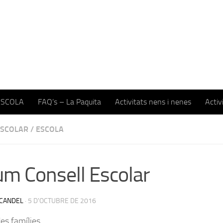
ESCOLA
FAQ’s – La Paquita
Activitats nens i nenes
Activ
ESCOLAR
/
ESCOLA
m Consell Escolar
CANDEL
·
5 D'OCTUBRE DE 2016
s famílies,