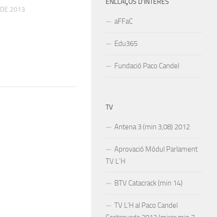
ENLLAÇOS D’INTERÉS
 DE 2013
aFFaC
Edu365
Fundació Paco Candel
TV
Antena 3 (min 3,08) 2012
Aprovació Módul Parlament
TV L´H
BTV Catacrack (min 14)
TV L’H al Paco Candel