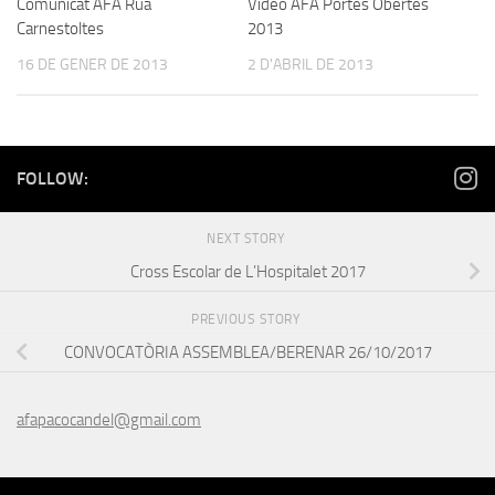
Comunicat AFA Rua
Video AFA Portes Obertes
Carnestoltes
2013
16 DE GENER DE 2013
2 D'ABRIL DE 2013
FOLLOW:
NEXT STORY
Cross Escolar de L’Hospitalet 2017
PREVIOUS STORY
CONVOCATÒRIA ASSEMBLEA/BERENAR 26/10/2017
afapacocandel@gmail.com