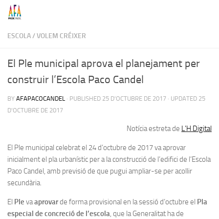
Skip to content
ESCOLA
/
VOLEM CRÉIXER
El Ple municipal aprova el planejament per
construir l’Escola Paco Candel
BY
AFAPACOCANDEL
· PUBLISHED
25 D'OCTUBRE DE 2017
· UPDATED
25
D'OCTUBRE DE 2017
Notícia estreta de
L’H Digital
El Ple municipal celebrat el 24 d’octubre de 2017 va aprovar
inicialment el pla urbanístic per a la construcció de l’edifici de l’Escola
Paco Candel, amb previsió de que pugui ampliar-se per acollir
secundària.
El
Ple
va
aprovar
de forma provisional en la sessió d’octubre el
Pla
especial de concreció de l’escola
, que la Generalitat ha de