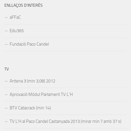
ENLLAÇOS D’INTERÉS
aFFaC
Edu365
Fundació Paco Candel
TV
Antena 3 (min 3,08) 2012
Aprovació Módul Parlament TV L´H
BTV Catacrack (min 14)
TV L’H al Paco Candel Castanyada 2013 (mirar min 7 amb 37 s)