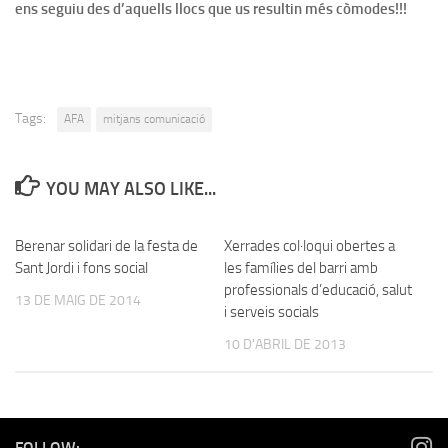
ens seguiu des d’aquells llocs que us resultin més còmodes!!!
Tags:
AFA
mitjans comunicació
YOU MAY ALSO LIKE...
Berenar solidari de la festa de
Xerrades col·loqui obertes a
Sant Jordi i fons social
les famílies del barri amb
professionals d’educació, salut
13 DE MAIG DE 2014
i serveis socials
10 D'ABRIL DE 2013
FOLLOW: