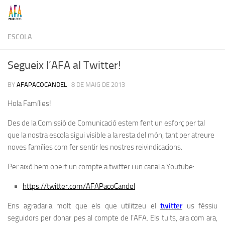
Skip to content
ESCOLA
Segueix l’AFA al Twitter!
BY
AFAPACOCANDEL
·
8 DE MAIG DE 2013
Hola Famílies!
Des de la Comissió de Comunicació estem fent un esforç per tal
que la nostra escola sigui visible a la resta del món, tant per atreure
noves famílies com fer sentir les nostres reivindicacions.
Per això hem obert un compte a twitter i un canal a Youtube:
https://twitter.com/AFAPacoCandel
Ens agradaria molt que els que utilitzeu el
twitter
us féssiu
seguidors per donar pes al compte de l’AFA
. Els tuits, ara com ara,