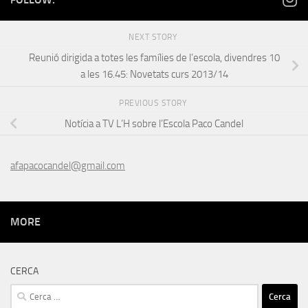
NEXT STORY
Reunió dirigida a totes les famílies de l’escola, divendres 10
a les 16.45: Novetats curs 2013/14
PREVIOUS STORY
Notícia a TV L’H sobre l’Escola Paco Candel
afapacocandel@gmail.com
MORE
CERCA
Cerca: