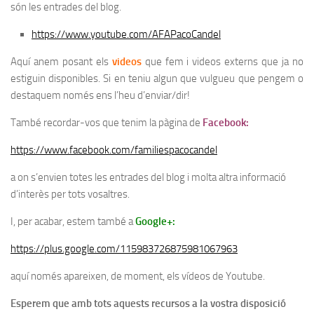
són les entrades del blog.
https://www.youtube.com/AFAPacoCandel
Aquí anem posant els
videos
que fem i videos externs que ja no
estiguin disponibles. Si en teniu algun que vulgueu que pengem o
destaquem només ens l’heu d’enviar/dir!
També recordar-vos que tenim la pàgina de
Facebook:
https://www.facebook.com/familiespacocandel
a on s’envien totes les entrades del blog i molta altra informació
d’interès per tots vosaltres.
I, per acabar, estem també a
Google+:
https://plus.google.com/115983726875981067963
aquí només apareixen, de moment, els vídeos de Youtube.
Esperem que amb tots aquests recursos a la vostra disposició